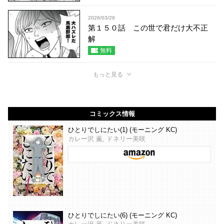
2026/03/29
第１５０話 この世で君だけ大不正
解
無料
もっと見る
コミックス情報
ひとりでしにたい(1) (モーニング KC)
カレー沢 薫, ドネリー美咲
ひとりでしにたい(6) (モーニング KC)