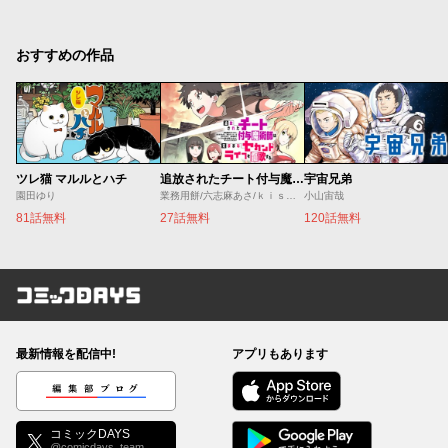
おすすめの作品
ツレ猫 マルルとハチ
追放されたチート付与魔術師は気ままなセカンドライフを謳歌する。 ～俺は武器だけじゃなく、あらゆるものに『強化ポイント』を付与できるし、俺の意思でいつでも効果を解除できるけど、残った人たち大丈夫？～
宇宙兄弟
園田ゆり
業務用餅/六志麻あさ/ｋｉｓｕｉ
小山宙哉
81話無料
27話無料
120話無料
コミックDAYS
最新情報を配信中!
アプリもあります
編集部ブログ
コミックDAYS
@comicdays_team