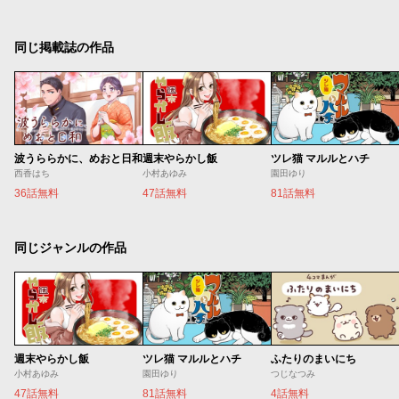
同じ掲載誌の作品
波うららかに、めおと日和
週末やらかし飯
ツレ猫 マルルとハチ
西香はち
小村あゆみ
園田ゆり
36話無料
47話無料
81話無料
同じジャンルの作品
週末やらかし飯
ツレ猫 マルルとハチ
ふたりのまいにち
小村あゆみ
園田ゆり
つじなつみ
47話無料
81話無料
4話無料