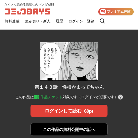
たくさん読める講談社のマンガWEB
コミックDAYS
¥0
プレミアム体験
無料連載
読み切り・新人
履歴
ログイン・登録
検
索
第１４３話 性根かまってちゃん
この作品は
作品チケット
対象です（ログインが必要です）
ログインして読む
60pt
この作品の
無料公開中の話へ