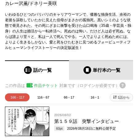
カレー沢薫
/
ドネリー美咲
いわゆるひとつのバリバリのキャリアウーマンで、優雅な独身生活、余裕の
老後を謳歌していたかに見えた伯母がまさかの孤独死。黒いシミのような状
態で発見された。その死にざまに衝撃を受けた山口鳴海（35歳・学芸員・独
身）の人生は婚活から一転終活へ。死ぬのは怖い。だけど人は必ず死ぬ。な
らば誰より堂々と、私は一人で死んでやる。一人でよりよく死ぬためには、
よりよく生きるしかない。愛と死をひたむきに見つめるフォービューティフ
ルヒューマンライフストーリーの決定版誕生！
話の一覧
単行本
の一覧
この作品は
作品チケット
対象です（ログインが必要です）
166 - 117
116 - 67
66 - 17
16 - 1
1話から
2026/08/02
第１５９話 突撃インタビュー
60
pt
2026年08月16日
に無料公開予定