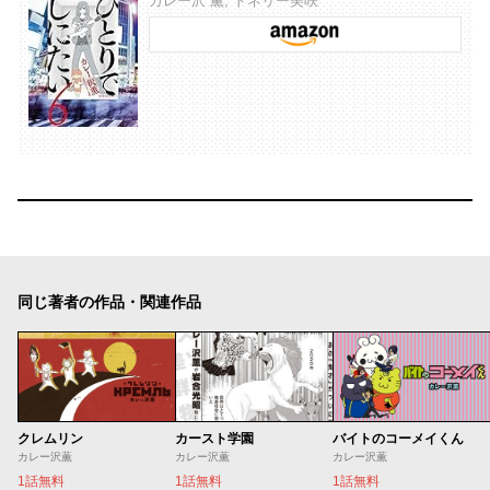
カレー沢 薫, ドネリー美咲
同じ著者の作品・関連作品
クレムリン
カースト学園
バイトのコーメイくん
カレー沢薫
カレー沢薫
カレー沢薫
1話無料
1話無料
1話無料