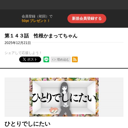
会員登録（初回）で
新規会員登録する
50pt プレゼント！
第１４３話 性根かまってちゃん
2025年12月21日
シェアして応援しよう！
RSSフィード
ポスト
埋め込む
ひとりでしにたい