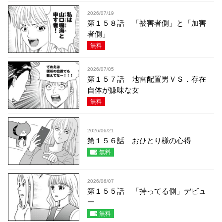
2026/07/19
第１５８話 「被害者側」と「加害
者側」
無料
2026/07/05
第１５７話 地雷配置男ＶＳ．存在
自体が嫌味な女
無料
2026/06/21
第１５６話 おひとり様の心得
無料
2026/06/07
第１５５話 「持ってる側」デビュ
ー
無料