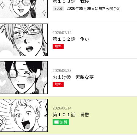
第１０３話 我慢
80
pt
2026年08月09日
に無料公開予定
2026/07/12
第１０２話 争い
無料
2026/06/28
おまけ⑱ 素敵な夢
無料
2026/06/14
第１０１話 発散
無料