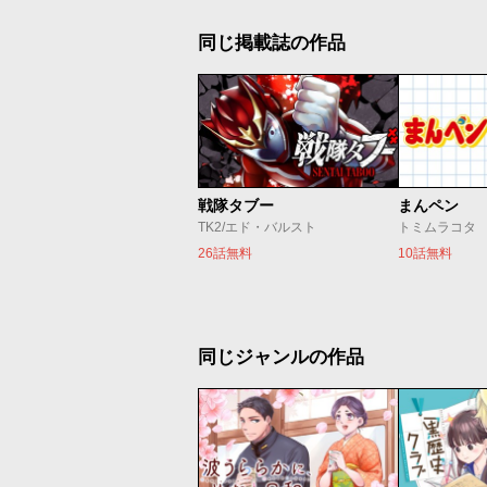
同じ掲載誌の作品
戦隊タブー
まんペン
TK2/エド・バルスト
トミムラコタ
26話無料
10話無料
同じジャンルの作品