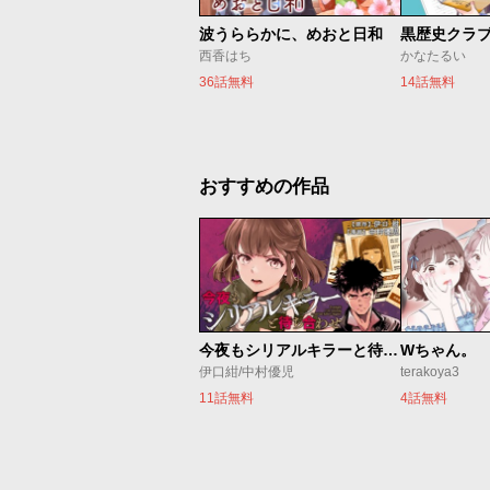
波うららかに、めおと日和
黒歴史クラ
西香はち
かなたるい
36話無料
14話無料
おすすめの作品
今夜もシリアルキラーと待ち合わせ
Wちゃん。
伊口紺/中村優児
terakoya3
11話無料
4話無料