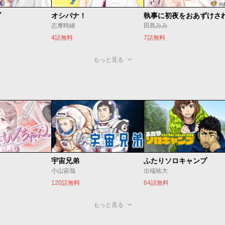
ブ
オシバナ！
志摩時緒
田島みみ
4話無料
7話無料
もっと見る
宇宙兄弟
ふたりソロキャンプ
小山宙哉
出端祐大
120話無料
64話無料
もっと見る