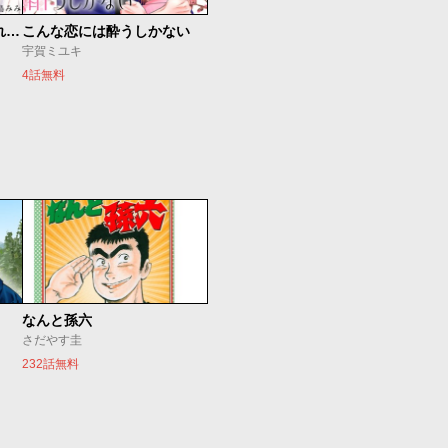
執事に初夜をおあずけされてます。
こんな恋には酔うしかない
宇賀ミユキ
4話無料
なんと孫六
さだやす圭
232話無料