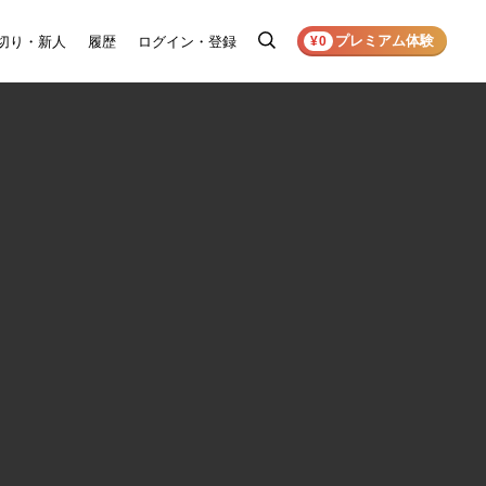
プレミアム体験
切り・新人
履歴
ログイン・登録
検
¥0
索