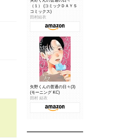
矢野くんの普通の日々
（１） (コミックＤＡＹＳ
コミックス)
田村結衣
矢野くんの普通の日々(3)
(モーニング KC)
田村 結衣