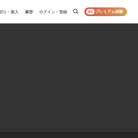
プレミアム体験
切り・新人
履歴
ログイン・登録
検
¥0
索