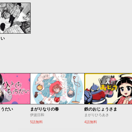
くい
ょうだい
まがりなりの春
鉄のおじょうさま
伊波日和
まがりひろあき
5話無料
4話無料