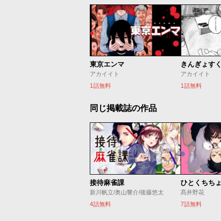
東京エンマ
きんぎょす
アカイイト
アカイイト
1話無料
1話無料
同じ掲載誌の作品
接待麻雀課
ひとくちち
新川帆立/奥山響介/後藤悠太
髙井野花
4話無料
7話無料