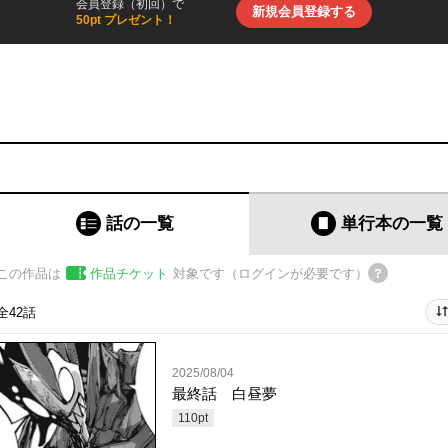
会員登録（初回）で
新規会員登録する
50pt プレゼント！
話の一覧
単行本
の一覧
この作品は
作品チケット
対象です（ログインが必要です）
全42話
2025/08/04
最終話 白昼夢
110
pt