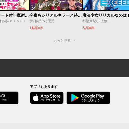
追放されたチート付与魔術師は気ままなセカンドライフを謳歌する。 ～俺は武器だけじゃなく、あらゆるものに『強化ポイント』を付与できるし、俺の意思でいつでも効果を解除できるけど、残った人たち大丈夫？～
今夜もシリアルキラーと待ち合わせ
麻あさ/ｋｉｓｕｉ
伊口紺/中村優児
都築真紀/川上修一
11話無料
5話無料
もっと見る
アプリもあります
YS
s_team