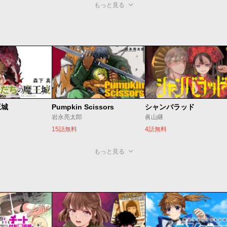
もっと見る
王城
Pumpkin Scissors
シャンバラッド
岩永亮太郎
眞山継
15話無料
4話無料
もっと見る