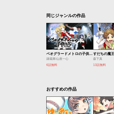
同じジャンルの作品
ベオグラードメトロの子供たち
すだちの魔
隷蔵庫/山座一心
森下真
6話無料
13話無料
おすすめの作品