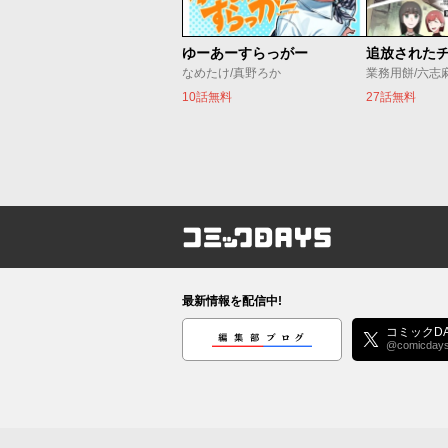
ゆーあーすらっがー
なめたけ/真野ろか
業務用餅/六志
10話無料
27話無料
コミックDAYS
最新情報を配信中!
編集部ブログ
コミックDA
@comicday