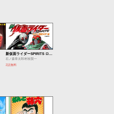
新仮面ライダーSPIRITS ロンリー仮面ライダー編
石ノ森章太郎/村枝賢一
2話無料