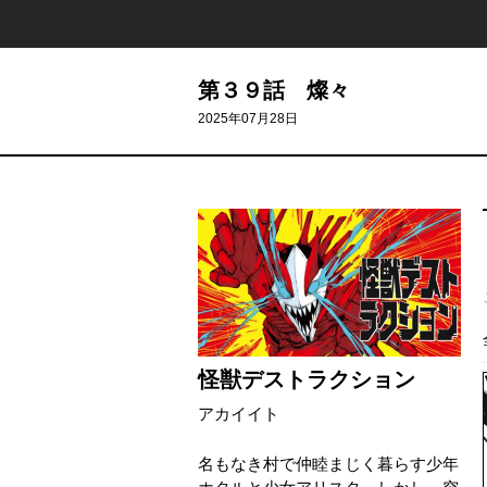
第３９話 燦々
2025年07月28日
怪獣デストラクション
アカイイト
名もなき村で仲睦まじく暮らす少年