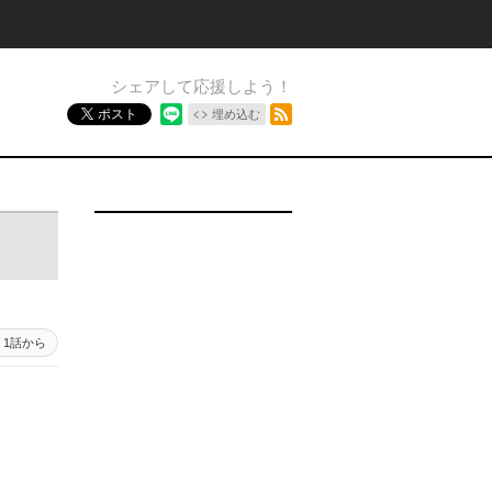
シェアして応援しよう！
RSSフィード
ポスト
埋め込む
1話から