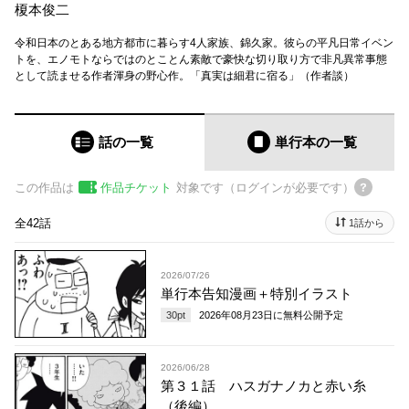
榎本俊二
令和日本のとある地方都市に暮らす4人家族、錦久家。彼らの平凡日常イベン
トを、エノモトならではのとことん素敵で豪快な切り取り方で非凡異常事態
として読ませる作者渾身の野心作。「真実は細君に宿る」（作者談）
話の一覧
単行本
の一覧
この作品は
作品チケット
対象です（ログインが必要です）
全42話
1話から
2026/07/26
単行本告知漫画＋特別イラスト
30
pt
2026年08月23日
に無料公開予定
2026/06/28
第３１話 ハスガナノカと赤い糸
（後編）