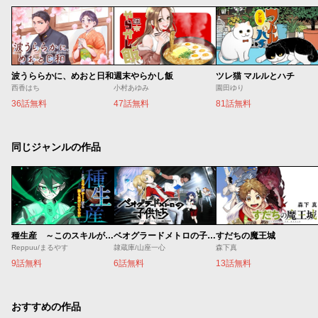
波うららかに、めおと日和
週末やらかし飯
ツレ猫 マルルとハチ
西香はち
小村あゆみ
園田ゆり
36話無料
47話無料
81話無料
同じジャンルの作品
種生産 ～このスキルがチートだとまだ誰も気付いていない～
ベオグラードメトロの子供たち
すだちの魔王城
Reppuu/まるやす
隷蔵庫/山座一心
森下真
9話無料
6話無料
13話無料
おすすめの作品