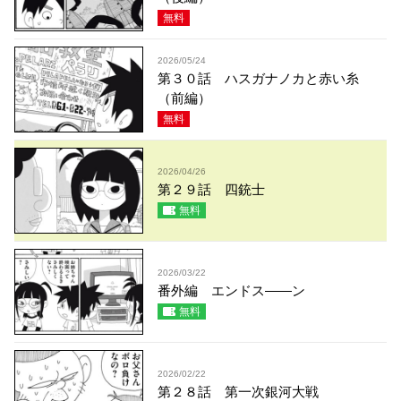
無料
2026/05/24
第３０話 ハスガナノカと赤い糸
（前編）
無料
2026/04/26
第２９話 四銃士
無料
2026/03/22
番外編 エンドス――ン
無料
2026/02/22
第２８話 第一次銀河大戦