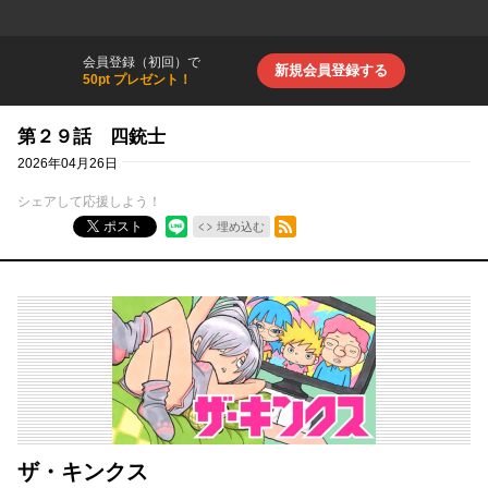
会員登録（初回）で
新規会員登録する
50pt プレゼント！
第２９話 四銃士
2026年04月26日
シェアして応援しよう！
RSSフィード
ポスト
埋め込む
ザ・キンクス