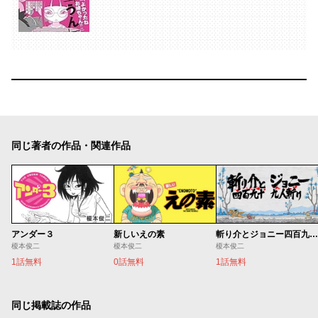
同じ著者の作品・関連作品
アンダー３
新しいえの素
斬り介とジョニー四百九十九人斬り
榎本俊二
榎本俊二
榎本俊二
1話無料
0話無料
1話無料
同じ掲載誌の作品