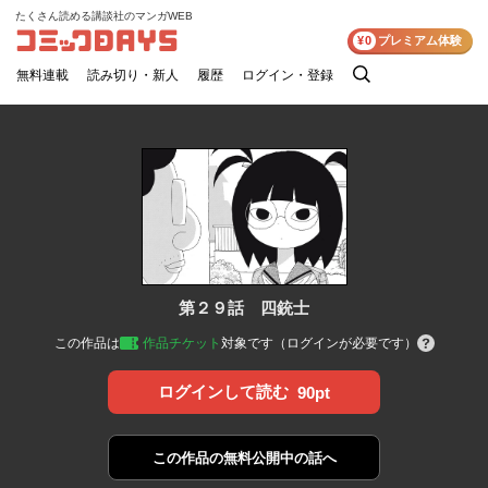
たくさん読める講談社のマンガWEB
コミックDAYS
¥0
プレミアム体験
無料連載
読み切り・新人
履歴
ログイン・登録
検
索
第２９話 四銃士
この作品は
作品チケット
対象です（ログインが必要です）
ログインして読む
90pt
この作品の
無料公開中の話へ