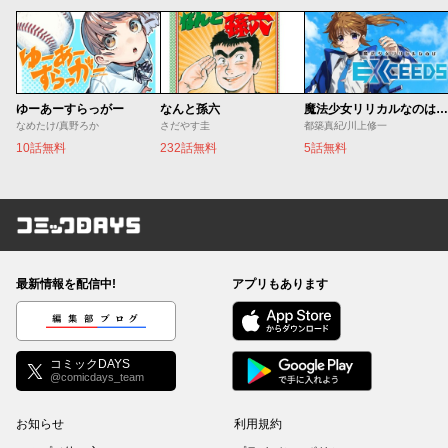
ゆーあーすらっがー
なんと孫六
魔法少女リリカルなのは EXCEEDS
なめたけ/真野ろか
さだやす圭
都築真紀/川上修一
10話無料
232話無料
5話無料
コミックDAYS
最新情報を配信中!
アプリもあります
編集部ブログ
コミックDAYS
@comicdays_team
お知らせ
利用規約