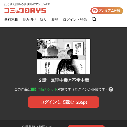
たくさん読める講談社のマンガWEB
コミックDAYS
¥0
プレミアム体験
無料連載
読み切り・新人
履歴
ログイン・登録
検
索
２話 無理中毒と不幸中毒
この作品は
作品チケット
対象です（ログインが必要です）
ログインして読む
265pt