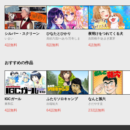
シルバー・スクリーン
ひなたとひかり
夜明けをつれてくる犬
いまい
高杉六花/べあろ/万冬しま
吉田桃子/あまぎ夏芽
4話無料
8話無料
4話無料
おすすめの作品
IGCガール
ふたりソロキャンプ
なんと孫六
東和広
出端祐大
さだやす圭
4話無料
64話無料
232話無料