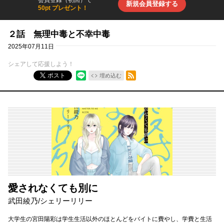
会員登録（初回）で
新規会員登録する
50pt プレゼント！
２話 無理中毒と不幸中毒
2025年07月11日
シェアして応援しよう！
RSSフィード
ポスト
埋め込む
愛されなくても別に
武田綾乃
/
シェリーリリー
大学生の宮田陽彩は学生生活以外のほとんどをバイトに費やし、学費と生活