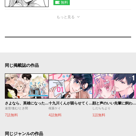
無料
もっと見る
同じ掲載誌の作品
さよなら、英雄になった旦那様 ～ただ祈るだけの役立たずな妻のはずでしたが……～
十九川くんが困らせてくる！
顔と声のいい先輩に飼われてます。
遠雷/進む/とき間
桜葉ケイ
しだらちより
7話無料
4話無料
1話無料
同じジャンルの作品