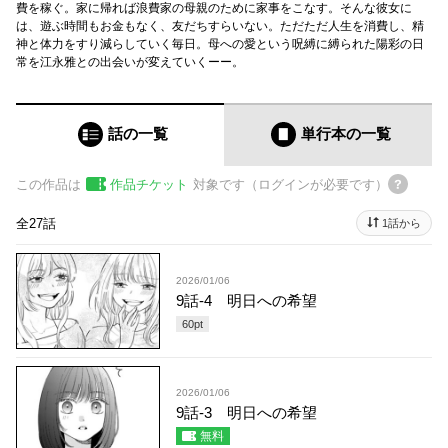
費を稼ぐ。家に帰れば浪費家の母親のために家事をこなす。そんな彼女に
は、遊ぶ時間もお金もなく、友だちすらいない。ただただ人生を消費し、精
神と体力をすり減らしていく毎日。母への愛という呪縛に縛られた陽彩の日
常を江永雅との出会いが変えていくーー。
話の一覧
単行本
の一覧
この作品は
作品チケット
対象です（ログインが必要です）
全27話
1話から
2026/01/06
9話-4 明日への希望
60
pt
2026/01/06
9話-3 明日への希望
無料