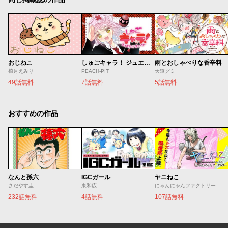
おじねこ
しゅごキャラ！ ジュエルジョーカー
雨とおしゃべりな香辛料
植月えみり
PEACH-PIT
天道グミ
49話無料
7話無料
5話無料
おすすめの作品
なんと孫六
IGCガール
ヤニねこ
さだやす圭
東和広
にゃんにゃんファクトリー
232話無料
4話無料
107話無料