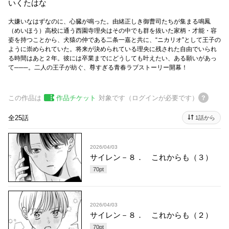
いくたはな
大嫌いなはずなのに、心臓が鳴った。由緒正しき御曹司たちが集まる鳴鳳
（めいほう）高校に通う西園寺理央はその中でも群を抜いた家柄・才能・容
姿を持つことから、犬猿の仲である二条一嘉と共に、“ニカリオ”として王子の
ように崇められていた。将来が決められている理央に残された自由でいられ
る時間はあと２年。彼には卒業までにどうしても叶えたい、ある願いがあっ
て───。二人の王子が紡ぐ、尊すぎる青春ラブストーリー開幕！
この作品は
作品チケット
対象です（ログインが必要です）
全25話
1話から
2026/04/03
サイレン－８． これからも（３）
70
pt
2026/04/03
サイレン－８． これからも（２）
70
pt