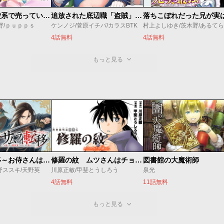
【悲報】清楚系で売っていた底辺配信者、うっかり配信を切り忘れたままSS級モンスターを拳で殴り飛ばしてしまう
追放された底辺職「盗賊」はゲーム知識で無双する。一緒に召喚された先生も外れジョブだったけど効率的に成り上がります
野/ｐｕｐｐｓ
ケンノジ/菅原イチバ/カラスBTK
村上よしゆき/茨木野/あるてら
4話無料
4話無料
もっと見る
修羅の紋 ムツさんはチョー強い？！
図書館の大魔術師
サムライ転移～お侍さんは異世界でもあんまり変わらない～
川原正敏/甲斐とうしろう
泉光
野ススキ/天野英
4話無料
11話無料
もっと見る