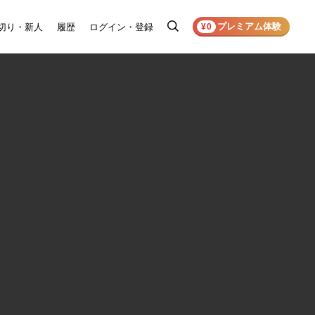
プレミアム体験
切り・新人
履歴
ログイン・登録
検
¥0
索