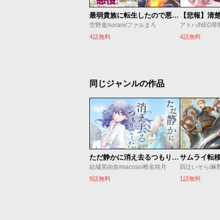
最弱貴族に転生したので悪役たちを集めてみた
空野進/sorani/ファルまろ
アトハ/NEO草
4話無料
4話無料
同じジャンルの作品
ただ静かに消え去るつもりでした
結城芙由奈/macoso/椎名咲月
四辻いそら/麻
9話無料
1話無料