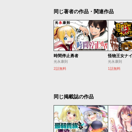
同じ著者の作品・関連作品
時間停止勇者
怪物王女ナ
光永康則
光永康則
2話無料
1話無料
同じ掲載誌の作品