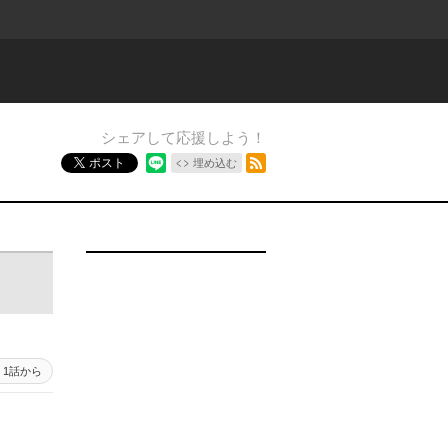
シェアして応援しよう！
RSSフィード
ポスト
埋め込む
1話から