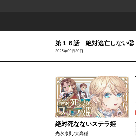
第１６話 絶対逃亡しない②
2025年09月30日
絶対死なないステラ姫
光永康則
/
大高稲