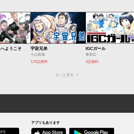
ムへようこそ
宇宙兄弟
IGCガール
小山宙哉
東和広
120話無料
4話無料
もっと見る
アプリもあります
YS