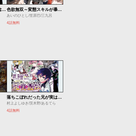
落ちこぼれだった兄が実は最強 ～史上最強の勇者は転生し、学園で無自覚に無双する～
色欲無双～変態スキルが暴走してヤリサーから追放された俺は、はからずも淫靡な力で最強になる～
あいのひとし/笠原巴/三九呂
4話無料
落ちこぼれだった兄が実は最強 ～史上最強の勇者は転生し、学園で無自覚に無双する～
村上よしゆき/茨木野/あるてら
4話無料