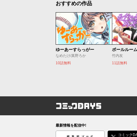
おすすめの作品
ゆーあーすらっがー
ボールルー
なめたけ/真野ろか
竹内友
10話無料
11話無料
コミックDAYS
最新情報を配信中!
編集部ブログ
コミックDA