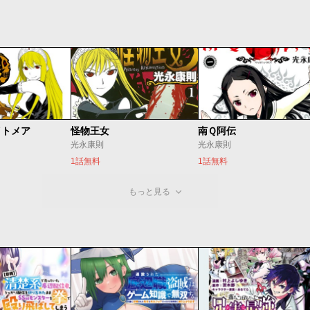
イトメア
怪物王女
南Ｑ阿伝
光永康則
光永康則
1話無料
1話無料
もっと見る