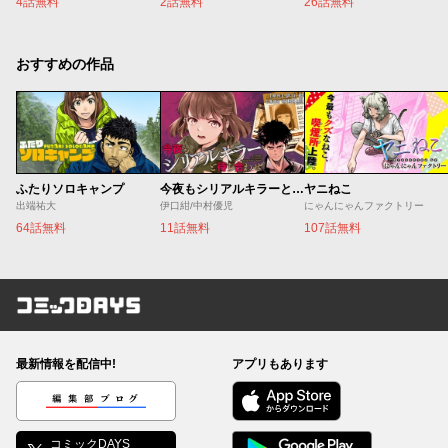
4話無料
2話無料
26話無料
おすすめの作品
ふたりソロキャンプ
今夜もシリアルキラーと待ち合わせ
ヤニねこ
出端祐大
伊口紺/中村優児
にゃんにゃんファクトリー
64話無料
11話無料
107話無料
コミックDAYS
最新情報を配信中!
アプリもあります
編集部ブログ
コミックDAYS