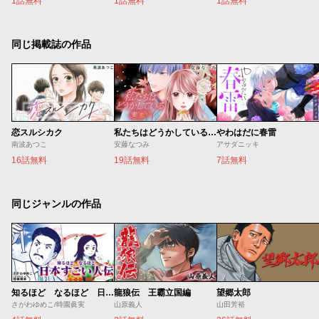
1話無料
1話無料
1話無料
同じ掲載誌の作品
恋スルシカク
私たちはどうかしている 妻恋い
やわはだに春雷
南波あつこ
安藤なつみ
アサダニッキ
16話無料
19話無料
7話無料
同じジャンルの作品
知るほど なるほど 日本すごい人伝
龍狼伝 王霸立国編
望郷太郎
さがわゆめこ/時園眞実
山原義人
山田芳裕