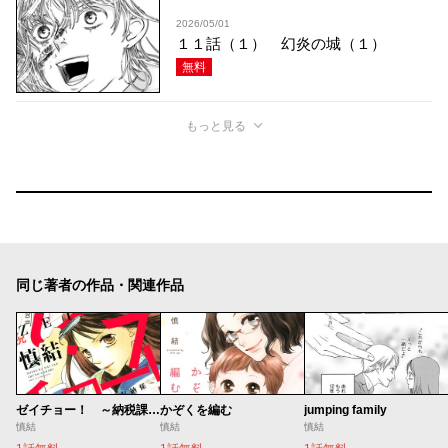
2026/05/01
１１話（１） 幻炎の城（１）
無料
もっと見る
同じ著者の作品・関連作品
ゼイチョー！ ～納税課第三収納係～
かぞくを編む
jumping family
慎結
慎結
慎結