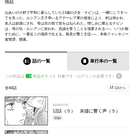
慎結
山あいの小村で平和に暮らしていた13歳の少女・ナビンは、一瞬にしてすべ
てを失った。ルシアン王子率いるアデーレア軍の侵攻により、村は焼かれ、
友人は奴隷にされ、母は目の前で首をはねられた。憎しみに燃えるナビン
は、母の仇・ルシアンに拾われ、忠誠を誓うことを強要される──。いつか殺
すために、一番近くの場所で仕える。殺意が繋ぐ主従──、本格ファンタジー
復讐譚、開幕。
話の一覧
単行本
の一覧
この作品は
作品チケット
対象です（ログインが必要です）
全44話
1話から
2026/07/31
12話（５） 灰燼に響く声（５）
60
pt