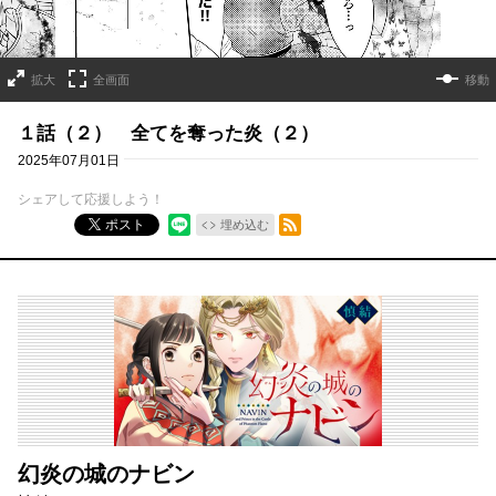
拡大
全画面
移動
１話（２） 全てを奪った炎（２）
2025年07月01日
シェアして応援しよう！
RSSフィード
ポスト
埋め込む
幻炎の城のナビン