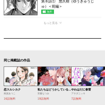
第８話① 悠久樹（ゆうきゅうじ
ゅ）＜前編＞
無料
もっと見る
同じ掲載誌の作品
恋スルシカク
私たちはどうかしている 妻恋い
やわはだに春雷
南波あつこ
安藤なつみ
アサダニッキ
16話無料
19話無料
7話無料