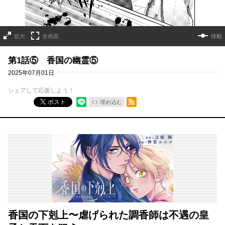
拡大
全画面
移動
第1話⑤ 香国の幽霊⑤
2025年07月01日
シェアして応援しよう！
RSSフィード
ポスト
埋め込む
香国の下剋上〜虐げられた調香師は不遇の皇