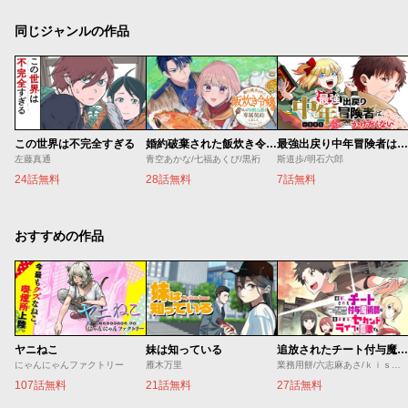
同じジャンルの作品
この世界は不完全すぎる
婚約破棄された飯炊き令嬢の私は冷酷公爵と専属契約しました～ですが胃袋を掴んだ結果、冷たかった公爵様がどんどん優しくなっています～
最強出戻り中年冒険者は、今さら命なんてかけたくない
左藤真通
青空あかな/七福あくび/黒裄
斯道歩/明石六郎
24話無料
28話無料
7話無料
おすすめの作品
ヤニねこ
妹は知っている
追放されたチート付与魔術師は気ままなセカンドライフを謳歌する。 ～俺は武器だけじゃなく、あらゆるものに『強化ポイント』を付与できるし、俺の意思でいつでも効果を解除できるけど、残った人たち大丈夫？～
にゃんにゃんファクトリー
雁木万里
業務用餅/六志麻あさ/ｋｉｓｕｉ
107話無料
21話無料
27話無料