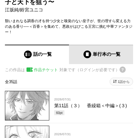
子と天下を狙う〜
江坂純
/
鈴宮ユニコ
類いまれなる調香の才を持つ少女と嗅覚のない皇子が、世の理すら変える力
のある香り──＜百香＞を集めて、悪政がはびこる王宮に挑む中華ファンタジ
ー！
話の一覧
単行本
の一覧
この作品は
作品チケット
対象です（ログインが必要です）
全35話
1話から
2026/07/31
第11話（３） 香繰箱＜中編＞(３)
60
pt
2026/07/31