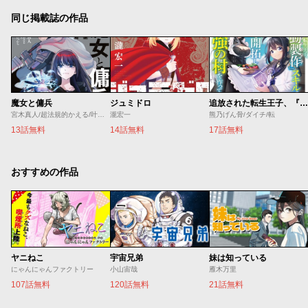
同じ掲載誌の作品
魔女と傭兵
ジュミドロ
追放された転生王子、『自動製作』スキルで領地を爆速で開拓し最強の村を作ってしまう
宮木真人/超法規的かえる/叶世べんち
瀧宏一
熊乃げん骨/ダイチ/転
13話無料
14話無料
17話無料
おすすめの作品
ヤニねこ
宇宙兄弟
妹は知っている
にゃんにゃんファクトリー
小山宙哉
雁木万里
107話無料
120話無料
21話無料