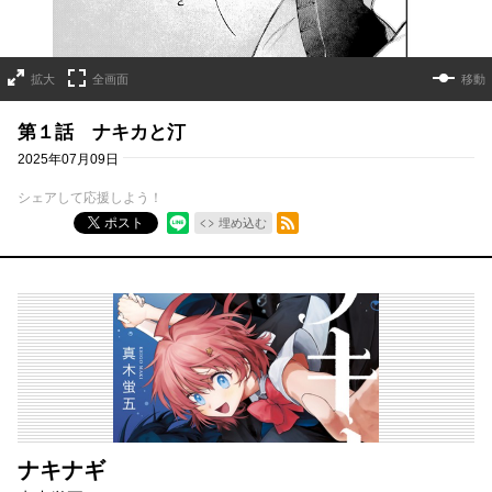
拡大
全画面
移動
第１話 ナキカと汀
2025年07月09日
シェアして応援しよう！
RSSフィード
ポスト
埋め込む
ナキナギ