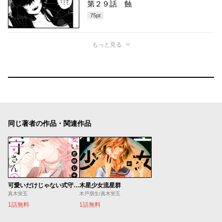
第２９話 蝕
75
pt
もっと見る
同じ著者の作品・関連作品
可愛いだけじゃない式守さん
木星少女流星群
真木蛍五
木戸朋生/真木蛍五
1話無料
1話無料