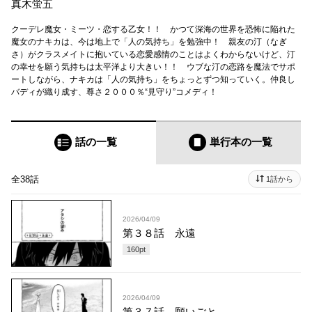
真木蛍五
クーデレ魔女・ミーツ・恋する乙女！！ かつて深海の世界を恐怖に陥れた
魔女のナキカは、今は地上で「人の気持ち」を勉強中！ 親友の汀（なぎ
さ）がクラスメイトに抱いている恋愛感情のことはよくわからないけど、汀
の幸せを願う気持ちは太平洋より大きい！！ ウブな汀の恋路を魔法でサポ
ートしながら、ナキカは「人の気持ち」をちょっとずつ知っていく。仲良し
バディが織り成す、尊さ２０００％“見守り”コメディ！
話の一覧
単行本
の一覧
全38話
1話から
2026/04/09
第３８話 永遠
160
pt
2026/04/09
第３７話 願いごと