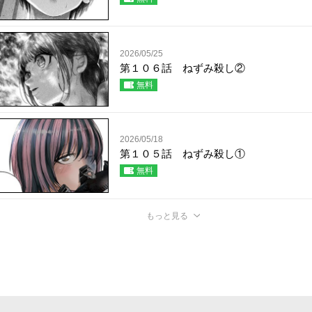
2026/05/25
第１０６話 ねずみ殺し②
無料
2026/05/18
第１０５話 ねずみ殺し①
無料
もっと見る