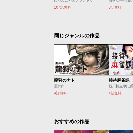
にゃんにゃんファクトリー
浅村壮平/内藤
107話無料
3話無料
同じジャンルの作品
龍狩のナト
接待麻雀課
黒井白
新川帆立/奥山
4話無料
4話無料
おすすめの作品