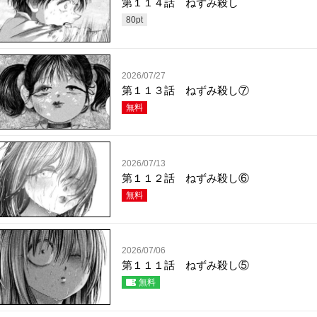
第１１４話 ねずみ殺し
80
pt
2026/07/27
第１１３話 ねずみ殺し⑦
無料
2026/07/13
第１１２話 ねずみ殺し⑥
無料
2026/07/06
第１１１話 ねずみ殺し⑤
無料