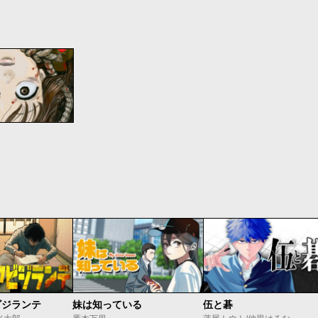
ビジランテ
妹は知っている
伍と碁