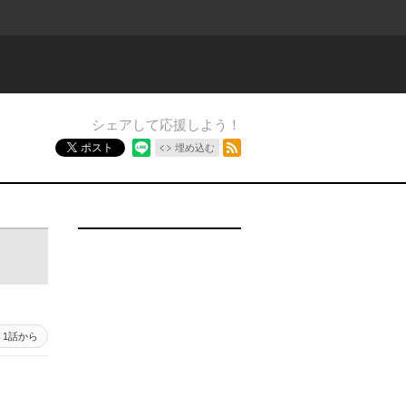
シェアして応援しよう！
RSSフィード
ポスト
埋め込む
1話から