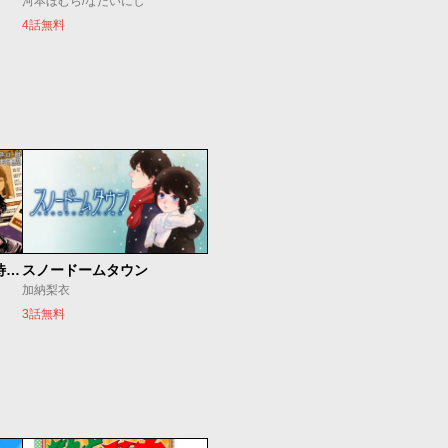
河本ほむら/なだいにし
4話無料
今夜もシリアルキラーと待ち合わせ
スノードームタウン
加納梨衣
3話無料