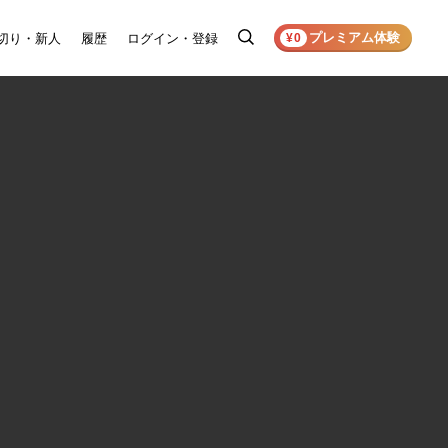
プレミアム体験
切り・新人
履歴
ログイン・登録
検
¥0
索