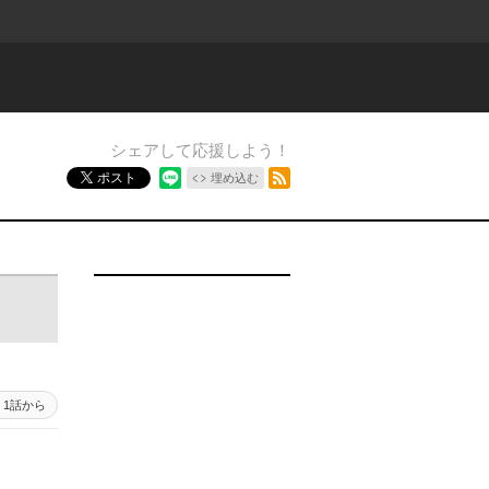
シェアして応援しよう！
RSSフィード
ポスト
埋め込む
1話から