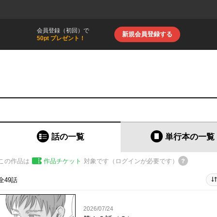
会員登録（初回）で
新規会員登録する
50pt プレゼント！
話の一覧
単行本
の一覧
この作品は
作品チケット
対象です（ログインが必要です）
全49話
2026/07/24