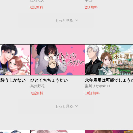
ばったん
平田
6話無料
2話無料
もっと見る
は酔うしかない
ひとくちちょうだい
永年雇用は可能でしょう
髙井野花
梨川リサ/yokuu
7話無料
18話無料
もっと見る