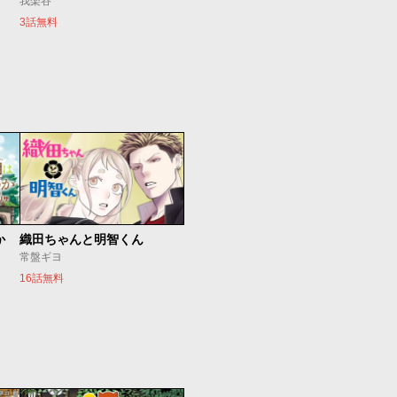
我楽谷
3話無料
か
織田ちゃんと明智くん
常盤ギヨ
16話無料