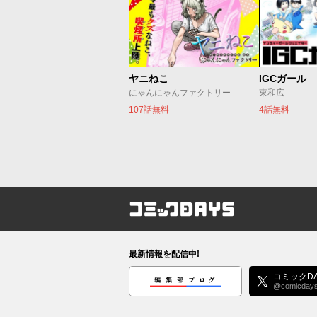
ヤニねこ
IGCガール
にゃんにゃんファクトリー
東和広
107話無料
4話無料
コミックDAYS
最新情報を配信中!
編集部ブログ
コミックDA
@comicday