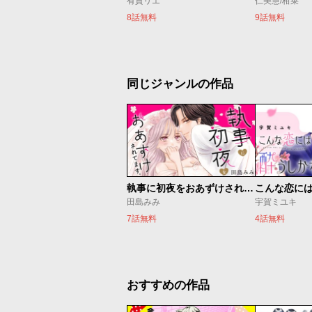
有賀リエ
仁美慧/柑菜
8話無料
9話無料
同じジャンルの作品
執事に初夜をおあずけされてます。
こんな恋に
田島みみ
宇賀ミユキ
7話無料
4話無料
おすすめの作品