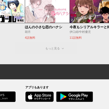
ほんの小さな恋のハナシ
胡月
伊口紺/中村優児
4話無料
11話無料
もっと見る
アプリもあります
YS
s_team