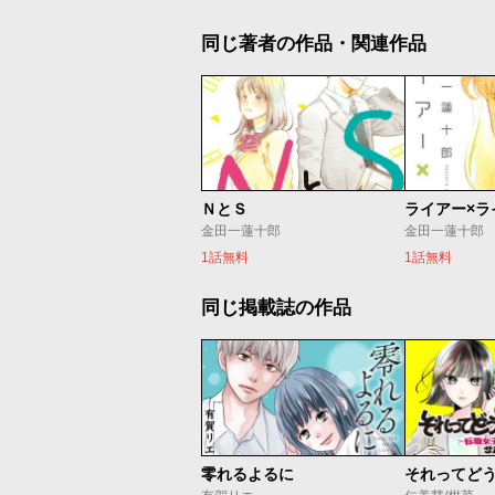
同じ著者の作品・関連作品
ＮとＳ
ライアー×ラ
金田一蓮十郎
金田一蓮十郎
1話無料
1話無料
同じ掲載誌の作品
零れるよるに