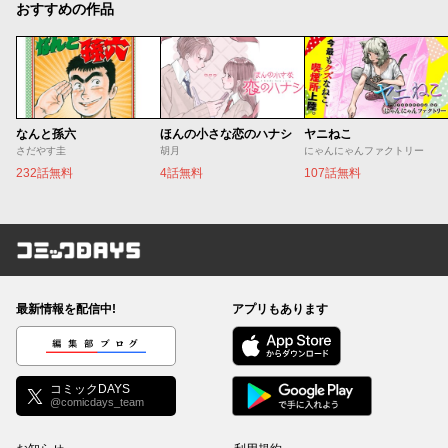
おすすめの作品
なんと孫六
ほんの小さな恋のハナシ
ヤニねこ
さだやす圭
胡月
にゃんにゃんファクトリー
232話無料
4話無料
107話無料
コミックDAYS
最新情報を配信中!
アプリもあります
編集部ブログ
コミックDAYS
@comicdays_team