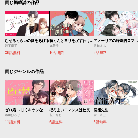
同じ掲載誌の作品
むせるくらいの愛をあげる
頼くんとヨリを戻すわけには！
アメーリアの好奇的ロマンス
岩下慶子
旗谷澄生
琥珀よる
36話無料
10話無料
5話無料
同じジャンルの作品
ゼロ婚 ～甘くキケンな極秘任務～
ほろよいロマンスは社長室で
官能先生
織田はるか
花川ちと
吉田基已
11話無料
6話無料
5話無料