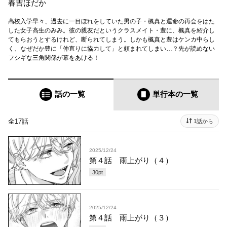
春吉ほだか
高校入学早々、過去に一目ぼれをしていた男の子・楓真と運命の再会をはた
した女子高生のみみ。彼の親友だというクラスメイト・豊に、楓真を紹介し
てもらおうとするけれど、断られてしまう。しかも楓真と豊はケンカ中らし
く、なぜだか豊に「仲直りに協力して」と頼まれてしまい…？先が読めない
フシギな三角関係が幕をあける！
話の一覧
単行本
の一覧
全17話
1話から
2025/12/24
第４話 雨上がり（４）
30
pt
2025/12/24
第４話 雨上がり（３）