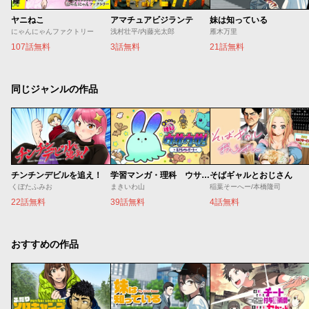
ヤニねこ
アマチュアビジランテ
妹は知っている
にゃんにゃんファクトリー
浅村壮平/内藤光太郎
雁木万里
107話無料
3話無料
21話無料
同じジャンルの作品
チンチンデビルを追え！
学習マンガ・理科 ウサウサ！
そばギャルとおじさん
くぼたふみお
まきいわ山
稲葉そーへー/本橋隆司
22話無料
39話無料
4話無料
おすすめの作品