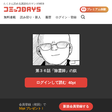
たくさん読める講談社のマンガWEB
コミックDAYS
¥0
プレミアム体験
無料連載
読み切り・新人
履歴
ログイン・登録
検
索
第３６話「除霊師」の奴
ログインして読む
40pt
会員登録（初回）で
新規会員登録する
50pt プレゼント！