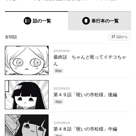
話の一覧
単行本
の一覧
全50話
1話から
2025/09/30
最終話 ちゃんと呪ってイチコちゃ
ん
80
pt
2025/09/23
第４９話「呪いの市松様」後編
45
pt
2025/09/16
第４８話「呪いの市松様」中編
45
pt