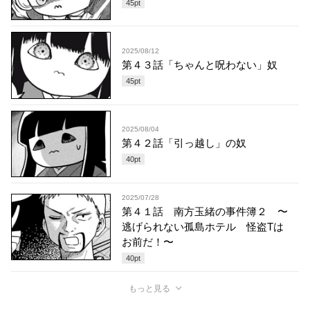
45
pt
2025/08/12
第４３話「ちゃんと呪わない」奴
45
pt
2025/08/04
第４２話「引っ越し」の奴
40
pt
2025/07/28
第４１話 南方玉緒の事件簿２ 〜
逃げられない孤島ホテル 怪盗Tは
お前だ！〜
40
pt
もっと見る