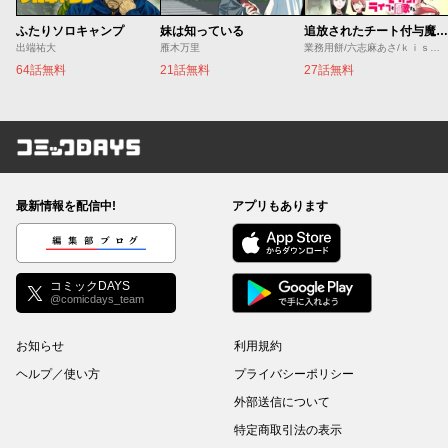
ふたりソロキャンプ
妹は知っている
追放されたチート付与魔術師は気ままなセカンドライフを謳歌する。 ～俺は武器だけじゃなく、あらゆるものに『強化ポイント』を付与できるし、俺の意思でいつでも効果を解除できるけど、残った人たち大丈夫？～
出端祐大
雁木万里
業務用餅/六志麻あさ/ｋｉｓｕｉ
64話無料
21話無料
27話無料
コミックDAYS
最新情報を配信中!
アプリもあります
編集部ブログ
コミックDAYS
@comicdays_team
お知らせ
利用規約
ヘルプ／使い方
プライバシーポリシー
外部送信について
特定商取引法の表示