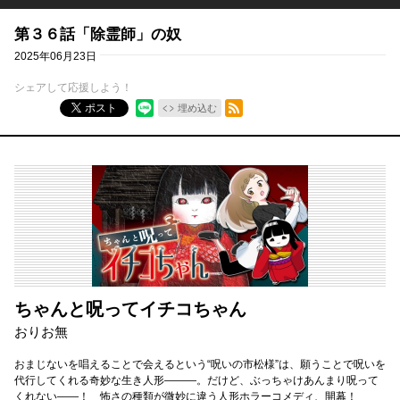
第３６話「除霊師」の奴
2025年06月23日
シェアして応援しよう！
RSSフィード
ポスト
埋め込む
ちゃんと呪ってイチコちゃん
おりお無
おまじないを唱えることで会えるという“呪いの市松様”は、願うことで呪いを
代行してくれる奇妙な生き人形―――。だけど、ぶっちゃけあんまり呪って
くれない—―！ 怖さの種類が微妙に違う人形ホラーコメディ、開幕！