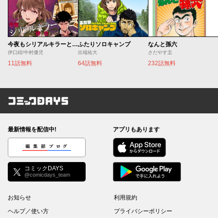
今夜もシリアルキラーと待ち合わせ
ふたりソロキャンプ
なんと孫六
伊口紺/中村優児
出端祐大
さだやす圭
11話無料
64話無料
232話無料
コミックDAYS
最新情報を配信中!
アプリもあります
編集部ブログ
コミックDAYS
@comicdays_team
お知らせ
利用規約
ヘルプ／使い方
プライバシーポリシー