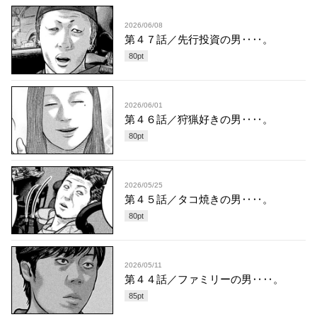
2026/06/08
第４７話／先行投資の男‥‥。
80
pt
2026/06/01
第４６話／狩猟好きの男‥‥。
80
pt
2026/05/25
第４５話／タコ焼きの男‥‥。
80
pt
2026/05/11
第４４話／ファミリーの男‥‥。
85
pt