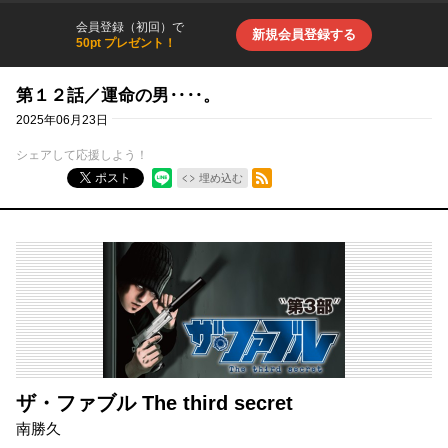
会員登録（初回）で
新規会員登録する
50pt プレゼント！
第１２話／運命の男‥‥。
2025年06月23日
シェアして応援しよう！
RSSフィード
ポスト
埋め込む
ザ・ファブル The third secret
南勝久