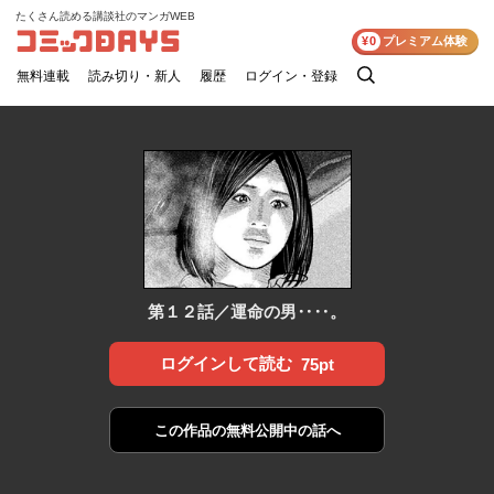
たくさん読める講談社のマンガWEB
コミックDAYS
¥0
プレミアム体験
無料連載
読み切り・新人
履歴
ログイン・登録
検
索
第１２話／運命の男‥‥。
ログインして読む
75pt
この作品の
無料公開中の話へ