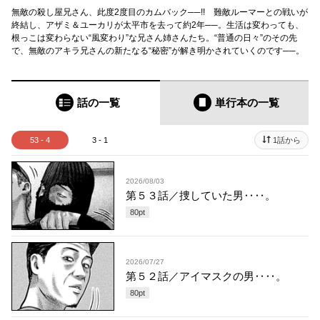
無敵の殺し屋兄さん、此度2度目のカムバック──!! 難敵ルーマーとの戦いが
終結し、アザミ＆ユーカリが太平市を去って約2年──。生活は変わっても、
根っこは変わらない“風変わり”な兄さん姉さんたち。“普通の日々”のその先
で、無敵のアキラ兄さんの新たなる“秘密”が解き明かされていくのです──。
話の一覧
単行本
の一覧
53 - 4
3 - 1
1話から
2026/08/03
第５３話／捜していた男‥‥。
80
pt
2026/07/27
第５２話／アイマスクの男‥‥。
80
pt