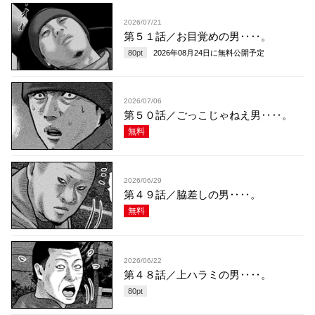
2026/07/21
第５１話／お目覚めの男‥‥。
80
pt
2026年08月24日
に無料公開予定
2026/07/06
第５０話／ごっこじゃねえ男‥‥。
無料
2026/06/29
第４９話／脇差しの男‥‥。
無料
2026/06/22
第４８話／上ハラミの男‥‥。
80
pt