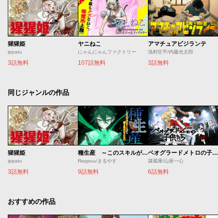
猩猩姫
ヤニねこ
アマチュアビジランテ
ippatu
にゃんにゃんファクトリー
浅村壮平/内藤光太郎
3話無料
107話無料
3話無料
同じジャンルの作品
猩猩姫
種生産 ～このスキルがチートだとまだ誰も気付いていない～
ベオグラードメトロの子供たち
ippatu
Reppuu/まるやす
隷蔵庫/山座一心
3話無料
9話無料
6話無料
おすすめの作品