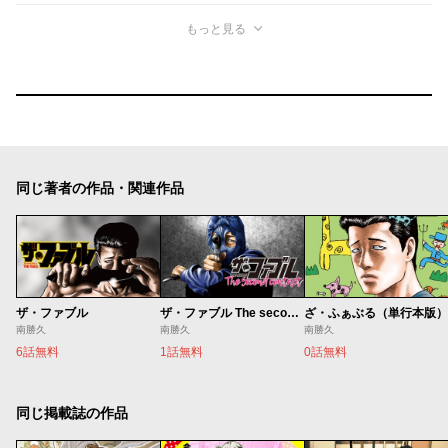
もっと見る
同じ著者の作品・関連作品
ザ・ファブル
ザ・ファブル The second contact
ざ・ふぁぶる（単行本版）
南勝久
南勝久
南勝久
6話無料
1話無料
0話無料
同じ掲載誌の作品