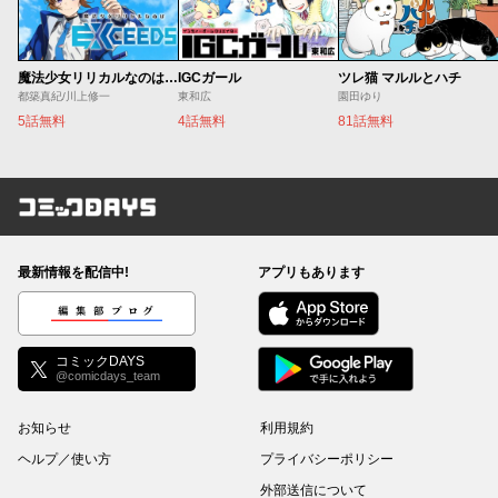
魔法少女リリカルなのは EXCEEDS
IGCガール
ツレ猫 マルルとハチ
都築真紀/川上修一
東和広
園田ゆり
5話無料
4話無料
81話無料
コミックDAYS
最新情報を配信中!
アプリもあります
編集部ブログ
コミックDAYS
@comicdays_team
お知らせ
利用規約
ヘルプ／使い方
プライバシーポリシー
外部送信について