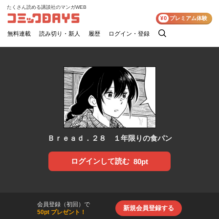
たくさん読める講談社のマンガWEB
コミックDAYS
¥0
プレミアム体験
無料連載
読み切り・新人
履歴
ログイン・登録
検
索
Ｂｒｅａｄ．２８ １年限りの食パン
ログインして読む
80pt
会員登録（初回）で
新規会員登録する
50pt プレゼント！