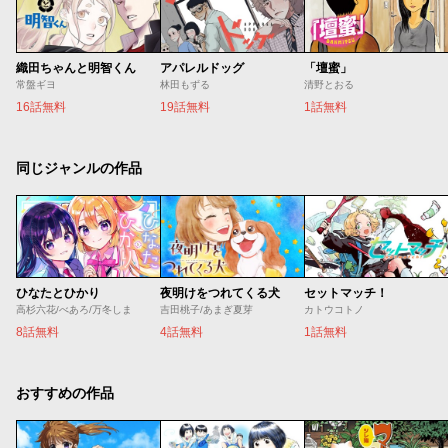
織田ちゃんと明智くん
アパレルドッグ
「壇蜜」
常盤ギヨ
林田もずる
清野とおる
16話無料
19話無料
1話無料
同じジャンルの作品
ひなたとひかり
夜明けをつれてくる犬
セットマッチ！
高杉六花/べあろ/万冬しま
吉田桃子/あまぎ夏芽
カトウコトノ
8話無料
4話無料
1話無料
おすすめの作品