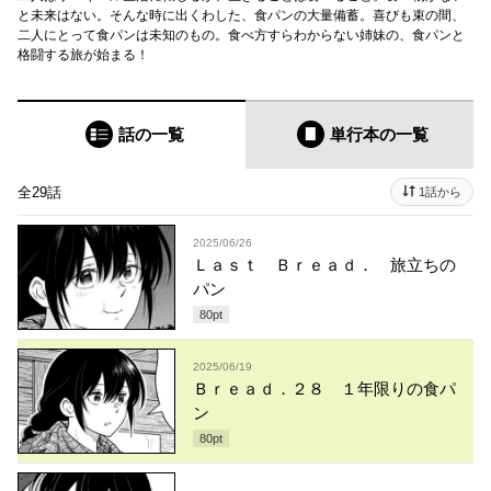
と未来はない。そんな時に出くわした、食パンの大量備蓄。喜びも束の間、
二人にとって食パンは未知のもの。食べ方すらわからない姉妹の、食パンと
格闘する旅が始まる！
話の一覧
単行本
の一覧
全29話
1話から
2025/06/26
Ｌａｓｔ Ｂｒｅａｄ． 旅立ちの
パン
80
pt
2025/06/19
Ｂｒｅａｄ．２８ １年限りの食パ
ン
80
pt