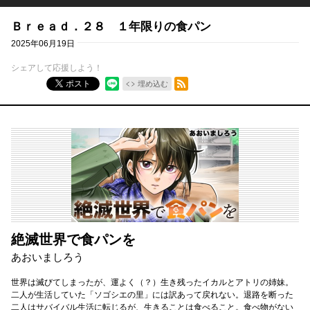
Ｂｒｅａｄ．２８ １年限りの食パン
2025年06月19日
シェアして応援しよう！
RSSフィード
ポスト
埋め込む
絶滅世界で食パンを
あおいましろう
世界は滅びてしまったが、運よく（？）生き残ったイカルとアトリの姉妹。
二人が生活していた「ソゴシエの里」には訳あって戻れない。退路を断った
二人はサバイバル生活に転じるが、生きることは食べること。食べ物がない