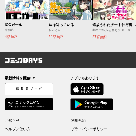
IGCガール
妹は知っている
追放されたチート付与魔術師は気ままなセカンドライフを謳歌する。 ～俺は武器だけじゃなく、あらゆるものに『強化ポイント』を付与できるし、俺の意思でいつでも効果を解除できるけど、残った人たち大丈夫？～
東和広
雁木万里
業務用餅/六志麻あさ/ｋｉｓｕｉ
4話無料
21話無料
27話無料
コミックDAYS
最新情報を配信中!
アプリもあります
編集部ブログ
コミックDAYS
@comicdays_team
お知らせ
利用規約
ヘルプ／使い方
プライバシーポリシー