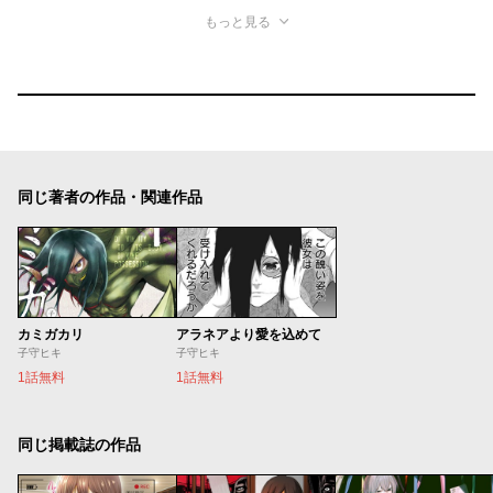
もっと見る
同じ著者の作品・関連作品
カミガカリ
アラネアより愛を込めて
子守ヒキ
子守ヒキ
1話無料
1話無料
同じ掲載誌の作品