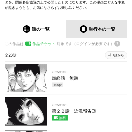
タを、関係各所協議の上で公開したものになります。この漫画にどんな事象
が起きようとも、お気になさらずお楽しみください。
話の一覧
単行本
の一覧
この作品は
作品チケット
対象です（ログインが必要です）
全23話
1話から
2025/11/30
最終話 無題
105
pt
2025/11/23
第２２話 近況報告③
無料