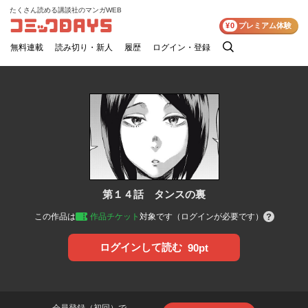
たくさん読める講談社のマンガWEB
コミックDAYS
¥0
プレミアム体験
無料連載
読み切り・新人
履歴
ログイン・登録
検
索
第１４話 タンスの裏
この作品は
作品チケット
対象です（ログインが必要です）
ログインして読む
90pt