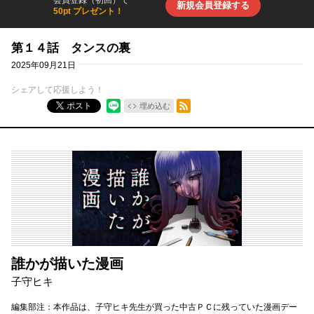
会員登録（初回）で
新規会員登録する
50pt プレゼント！
第１４話 タンスの裏
2025年09月21日
シェアして応援しよう！
RSSフィード
ポスト
埋め込む
誰かが描いた漫画
子守ヒキ
編集部注：本作品は、子守ヒキ先生が買った中古ＰＣに残っていた漫画デー