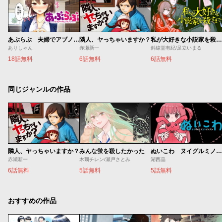
あぶらぶ 夫婦でアブノーマルなラブしませんか？
隣人、ヤっちゃいますか？
私が大好きな小説家を殺すまで
ありしゃん
赤瀬新一
斜線堂有紀/足立いまる
18話無料
6話無料
6話無料
同じジャンルの作品
隣人、ヤっちゃいますか？
みんな蛍を殺したかった
ぬいこわ ヌイグルミノコワイハナシ
赤瀬新一
木爾チレン/瀬戸さとみ
湖西晶
6話無料
5話無料
5話無料
おすすめの作品