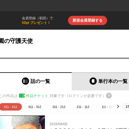
会員登録（初回）で
新規会員登録する
50pt プレゼント！
園の守護天使
話の一覧
単行本
の一覧
この作品は
作品チケット
対象です（ログインが必要です）
511 - 412
411 - 312
311 - 212
211 - 112
111 - 12
1
next
2026/08/06