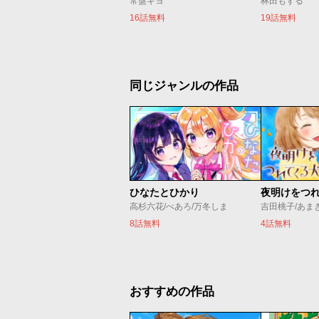
常盤ギヨ
林田もずる
16話無料
19話無料
同じジャンルの作品
ひなたとひかり
夜明けをつ
高杉六花/べあろ/万冬しま
吉田桃子/あま
8話無料
4話無料
おすすめの作品