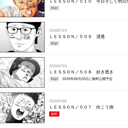
ＬＥＳＳＯＮ／５１０ 今日そして明日
80
pt
2026/07/23
ＬＥＳＳＯＮ／５０９ 浸透
80
pt
2026/07/16
ＬＥＳＳＯＮ／５０８ 好き透き
80
pt
2026年08月20日
に無料公開予定
2026/07/09
ＬＥＳＳＯＮ／５０７ 向こう側
無料