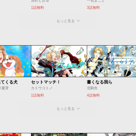
清野とおる
一色まこと
1話無料
3話無料
もっと見る
れてくる犬
セットマッチ！
書くなる我ら
ぎ夏芽
カトウコトノ
北駒生
1話無料
4話無料
もっと見る