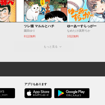
ツレ猫 マルルとハチ
ゆーあーすらっがー
園田ゆり
なめたけ/真野ろか
81話無料
10話無料
もっと見る
アプリもあります
YS
s_team