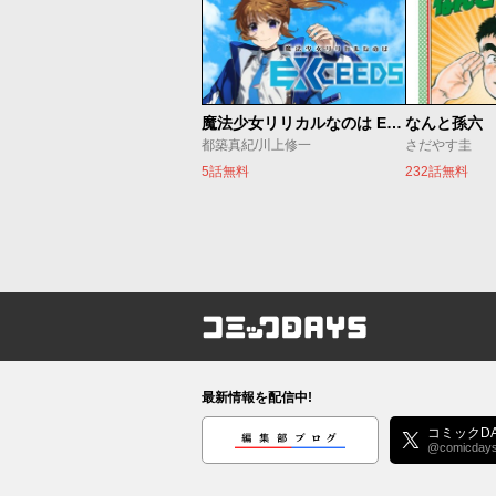
魔法少女リリカルなのは EXCEEDS
なんと孫六
都築真紀/川上修一
さだやす圭
5話無料
232話無料
コミックDAYS
最新情報を配信中!
編集部ブログ
コミックDA
@comicday