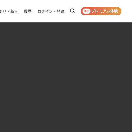
プレミアム体験
切り・新人
履歴
ログイン・登録
検
¥0
索