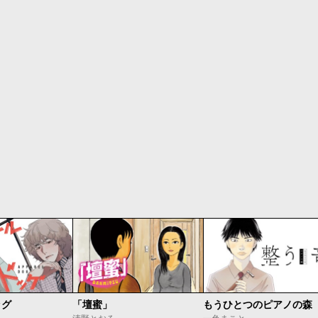
ッグ
「壇蜜」