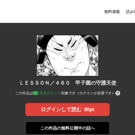
無料連載
読み
ＬＥＳＳＯＮ／４６０ 甲子園の守護天使
この作品は
作品チケット
対象です（ログインが必要です）
80pt
ログインして読む
この作品の
無料公開中の話へ