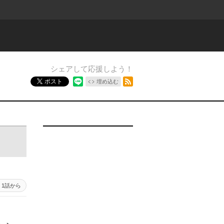
シェアして応援しよう！
RSSフィード
ポスト
埋め込む
1 - 1
1話から