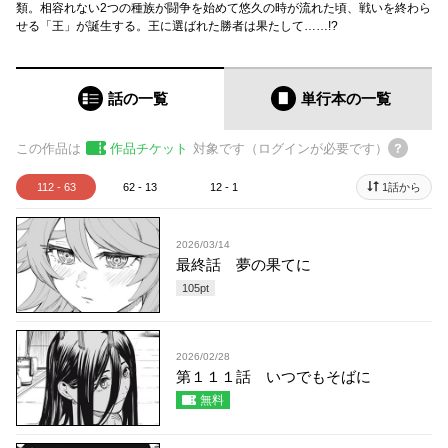
類。相容れない2つの種族が闘争を始めて悠久の時が流れた頃、戦いを終わら
せる「王」が誕生する。王に選ばれた勝者は果たして……!?
話の一覧
単行本
の一覧
この作品は
作品チケット
対象です（ログインが必要です）
112 - 63
62 - 13
12 - 1
1話から
2026/03/14
最終話 夢の果てに
105
pt
2026/02/28
第１１１話 いつでもそばに
無料