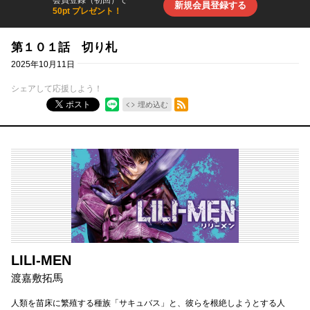
会員登録（初回）で
新規会員登録する
50pt プレゼント！
第１０１話 切り札
2025年10月11日
シェアして応援しよう！
RSSフィード
ポスト
埋め込む
LILI-MEN
渡嘉敷拓馬
人類を苗床に繁殖する種族「サキュバス」と、彼らを根絶しようとする人