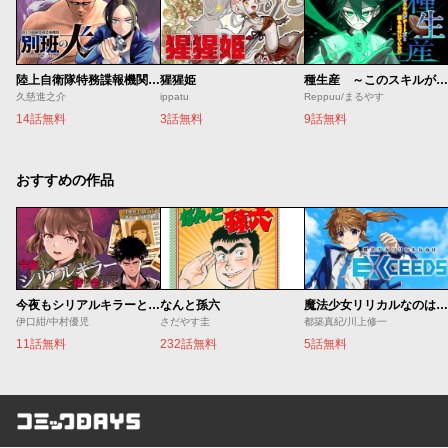
陸上自衛隊特務諜報機関 別班の犬
猩猩姫
種生産 ～このスキルがチートだとまだ誰も気付いていない～
久慈進之介
ippatu
Reppuu/まるやす
14話無料
3話無料
9話無料
おすすめの作品
今夜もシリアルキラーと待ち合わせ
なんと孫六
魔法少女リリカルなのは EXCEEDS
伊口紺/中村優児
さだやす圭
都築真紀/川上修一
11話無料
232話無料
5話無料
コミックDAYS