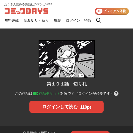
たくさん読める講談社のマンガWEB
コミックDAYS
¥0
プレミアム体験
無料連載
読み切り・新人
履歴
ログイン・登録
検
索
第１０１話 切り札
この作品は
作品チケット
対象です（ログインが必要です）
ログインして読む
110pt