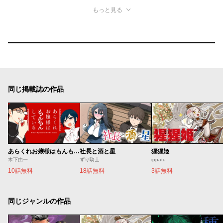
もっと見る
同じ掲載誌の作品
あらくれお嬢様はもんもんしている
社長と酒と星
猩猩姫
木下由一
ずり騎士
ippatu
10話無料
18話無料
3話無料
同じジャンルの作品