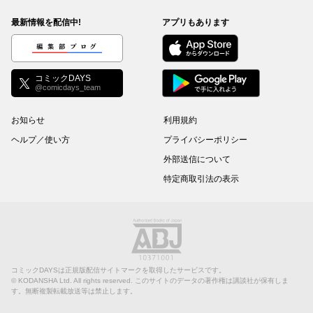
最新情報を配信中!
アプリもあります
編集部ブログ
コミックDAYS
@comicdays_team
お知らせ
利用規約
ヘルプ／使い方
プライバシーポリシー
外部送信について
特定商取引法の表示
コミックDAYSは正規版配信サイトマークを取得したサービスです。
©
KODANSHA Ltd.
All rights reserved. このサイトのデータの著作権は講談社が保有しま
す。無断複製転載放送等は禁止します。