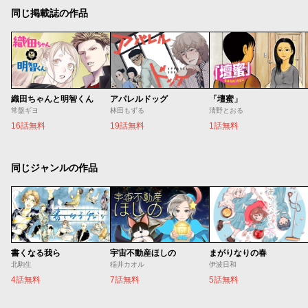
同じ掲載誌の作品
織田ちゃんと明智くん
アパレルドッグ
「壇蜜」
常盤ギヨ
林田もずる
清野とおる
16話無料
19話無料
1話無料
同じジャンルの作品
書くなる我ら
宇宙不動産ほしの
まがりなりの春
北駒生
稲井カオル
伊波日和
4話無料
7話無料
5話無料