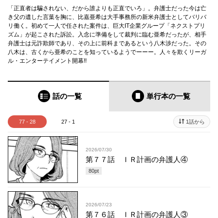
「正直者は騙されない、だから誰よりも正直でいろ」。弁護士だった今は亡
き父の遺した言葉を胸に、比嘉亜希は大手事務所の新米弁護士としてバリバ
リ働く。初めて一人で任された案件は、巨大IT企業グループ「ネクストプリ
ズム」が起こされた訴訟。入念に準備をして裁判に臨む亜希だったが、相手
弁護士は元詐欺師であり、その上に前科まであるという八木渉だった。その
八木は、古くから亜希のことを知っているようでーーー。人々を欺くリーガ
ル・エンターテイメント開幕!!
話の一覧
単行本
の一覧
77 - 28
27 - 1
1話から
2026/07/30
第７７話 ＩＲ計画の弁護人④
80
pt
2026/07/23
第７６話 ＩＲ計画の弁護人③