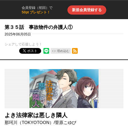
会員登録（初回）で
新規会員登録する
50pt プレゼント！
第３５話 事故物件の弁護人①
2025年06月05日
シェアして応援しよう！
RSSフィード
ポスト
埋め込む
よき法律家は悪しき隣人
那珂川（TOKYOTOON）
/
菅原こゆび