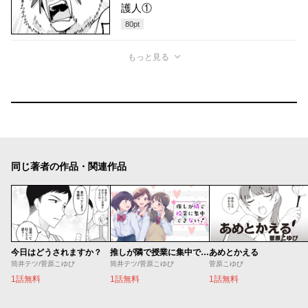
護人①
80
pt
もっと見る
同じ著者の作品・関連作品
今日はどうされますか？
推しが隣で授業に集中できない！
あめとかえる
筒井テツ/菅原こゆび
筒井テツ/菅原こゆび
菅原こゆび
1話無料
1話無料
1話無料