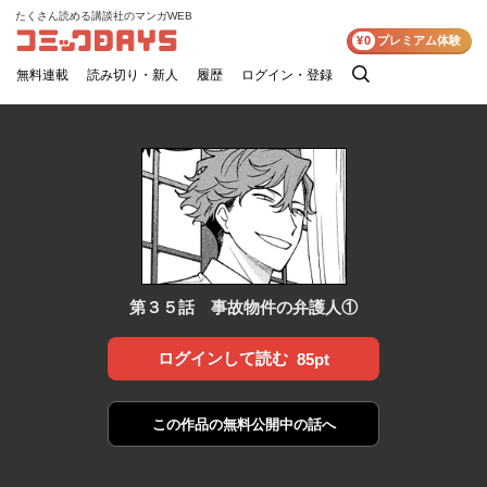
たくさん読める講談社のマンガWEB
コミックDAYS
¥0
プレミアム体験
無料連載
読み切り・新人
履歴
ログイン・登録
検
索
第３５話 事故物件の弁護人①
ログインして読む
85pt
この作品の
無料公開中の話へ