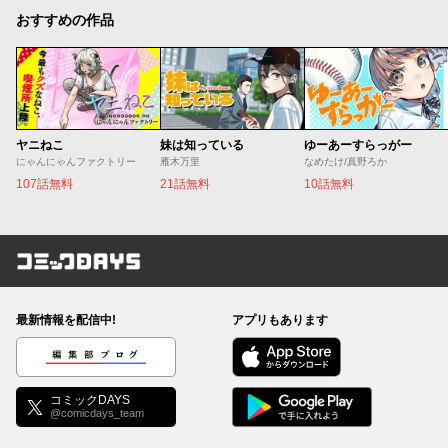
おすすめの作品
ヤニねこ
妹は知っている
ゆーあーすらっがー
にゃんにゃんファクトリー
雁木万里
なめたけ/真野ろか
107話無料
21話無料
10話無料
コミックDAYS
最新情報を配信中!
アプリもあります
編集部ブログ
コミックDAYS
@comicdays_team