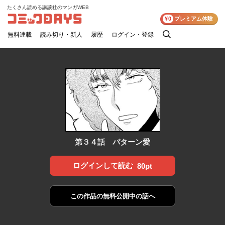
たくさん読める講談社のマンガWEB
コミックDAYS
¥0
プレミアム体験
無料連載
読み切り・新人
履歴
ログイン・登録
検
索
第３４話 パターン愛
ログインして読む
80pt
この作品の
無料公開中の話へ