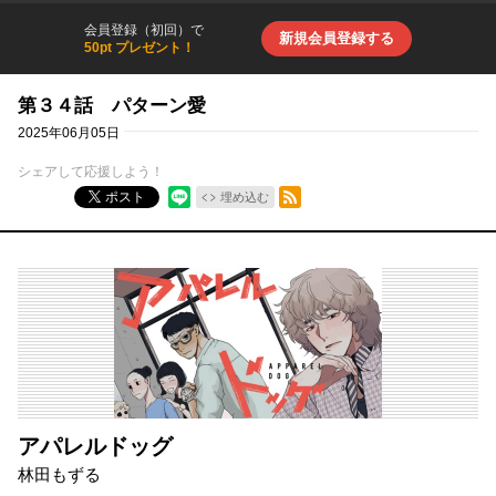
会員登録（初回）で
新規会員登録する
50pt プレゼント！
第３４話 パターン愛
2025年06月05日
シェアして応援しよう！
RSSフィード
ポスト
埋め込む
アパレルドッグ
林田もずる