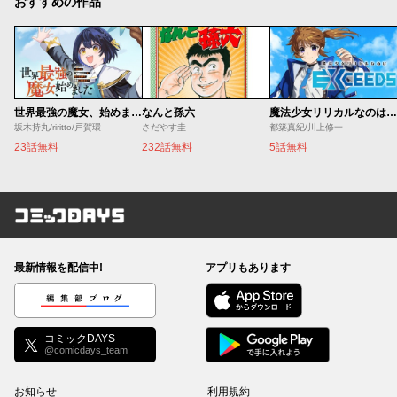
おすすめの作品
世界最強の魔女、始めました ～私だけ『攻略サイト』を見れる世界で自由に生きます～
なんと孫六
魔法少女リリカルなのは EXCEEDS
坂木持丸/riritto/戸賀環
さだやす圭
都築真紀/川上修一
23話無料
232話無料
5話無料
コミックDAYS
最新情報を配信中!
アプリもあります
編集部ブログ
コミックDAYS
@comicdays_team
お知らせ
利用規約