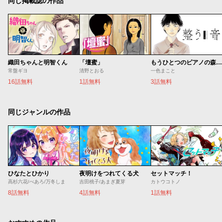
同じ掲載誌の作品
織田ちゃんと明智くん
「壇蜜」
もうひとつのピアノの森 整う音
常盤ギヨ
清野とおる
一色まこと
16話無料
1話無料
3話無料
同じジャンルの作品
ひなたとひかり
夜明けをつれてくる犬
セットマッチ！
高杉六花/べあろ/万冬しま
吉田桃子/あまぎ夏芽
カトウコトノ
8話無料
4話無料
1話無料