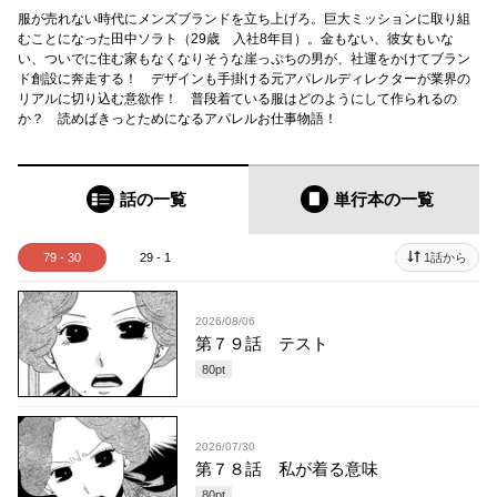
服が売れない時代にメンズブランドを立ち上げろ。巨大ミッションに取り組
むことになった田中ソラト（29歳 入社8年目）。金もない、彼女もいな
い、ついでに住む家もなくなりそうな崖っぷちの男が、社運をかけてブラン
ド創設に奔走する！ デザインも手掛ける元アパレルディレクターが業界の
リアルに切り込む意欲作！ 普段着ている服はどのようにして作られるの
か？ 読めばきっとためになるアパレルお仕事物語！
話の一覧
単行本
の一覧
79 - 30
29 - 1
1話から
2026/08/06
第７９話 テスト
80
pt
2026/07/30
第７８話 私が着る意味
80
pt