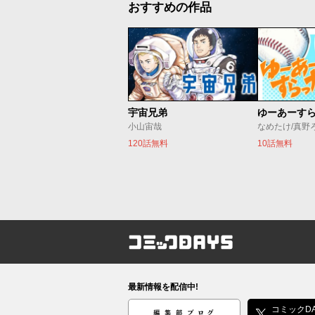
おすすめの作品
宇宙兄弟
ゆーあーす
小山宙哉
なめたけ/真野
120話無料
10話無料
コミックDAYS
最新情報を配信中!
編集部ブログ
コミックDA