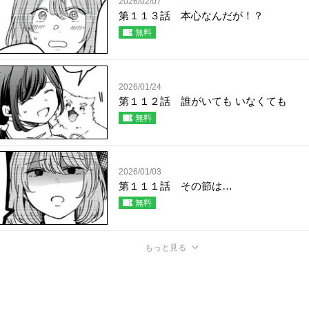
2026/02/07
第１１３話 本心なんだが！？
無料
2026/01/24
第１１２話 誰がいても いなくても
無料
2026/01/03
第１１１話 その節は…
無料
もっと見る