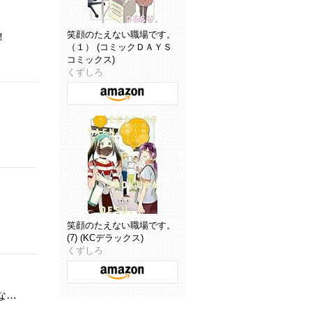
笑顔のたえない職場です。
！
（１） (コミックＤＡＹＳ
コミックス)
くずしろ
笑顔のたえない職場です。
(7) (KCデラックス)
くずしろ
な…