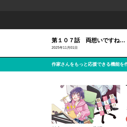
第１０７話 両想いですね…
2025年11月01日
作家さんをもっと応援できる機能を