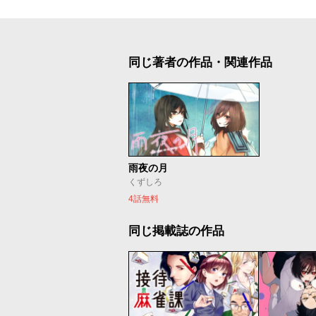
同じ著者の作品・関連作品
雨夜の月
くずしろ
4話無料
同じ掲載誌の作品