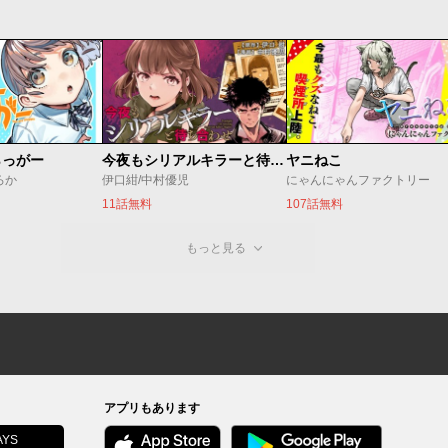
らっがー
今夜もシリアルキラーと待ち合わせ
ヤニねこ
ろか
伊口紺/中村優児
にゃんにゃんファクトリー
11話無料
107話無料
もっと見る
アプリもあります
YS