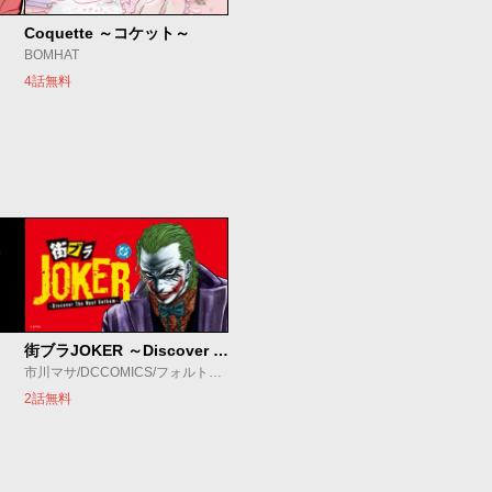
Coquette ～コケット～
BOMHAT
4話無料
街ブラJOKER ～Discover The Next Gotham～
市川マサ/DCCOMICS/フォルトゥーナ
2話無料