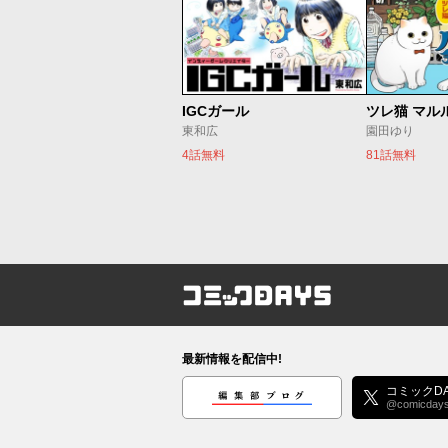
IGCガール
ツレ猫 マル
東和広
園田ゆり
4話無料
81話無料
コミックDAYS
最新情報を配信中!
編集部ブログ
コミックDA
@comicday