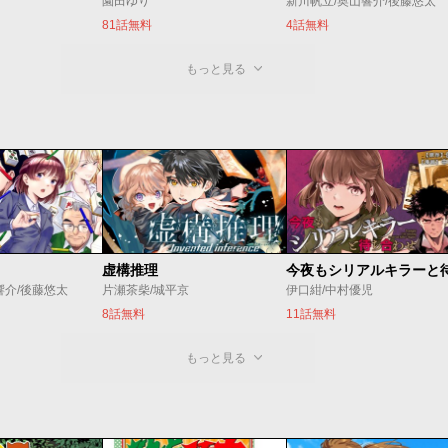
園田ゆり
新川帆立/奥山響介/後藤悠太
81話無料
4話無料
もっと見る
虚構推理
響介/後藤悠太
片瀬茶柴/城平京
伊口紺/中村優児
8話無料
11話無料
もっと見る