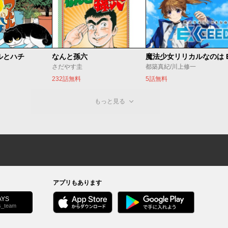
ルとハチ
なんと孫六
さだやす圭
都築真紀/川上修一
232話無料
5話無料
もっと見る
アプリもあります
YS
s_team