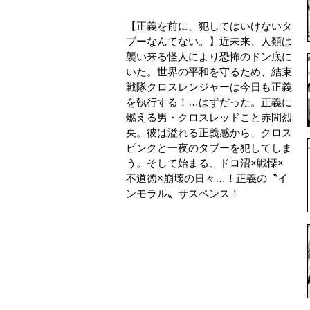
【正義を前に、犯してはいけないタ
ブーなんてない。】近未来、人類は
襲い来る怪人により恐怖のドン底に
いた。世界の平和を守るため、結束
戦隊クロスレンジャーは今日も正義
を執行する！…はずだった。正義に
燃える男・クロスレッドこと赤間烈
央。彼は溢れる正義感から、クロス
ピンクと一夜のタブーを犯してしま
う。そして始まる、ドロ沼×戦慄×
不道徳×崩壊の日々…！正義の〝イ
ンモラル〟サスペンス！