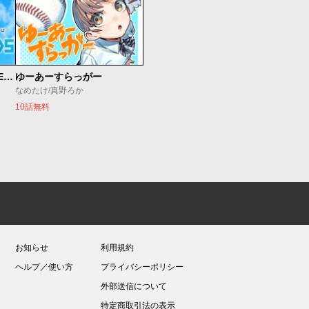
魔法少女リリカルなのは EXCEEDS
ゆーあーすらっがー
なめたけ/真野ろか
10話無料
お知らせ
利用規約
ヘルプ／使い方
プライバシーポリシー
外部送信について
特定商取引法の表示