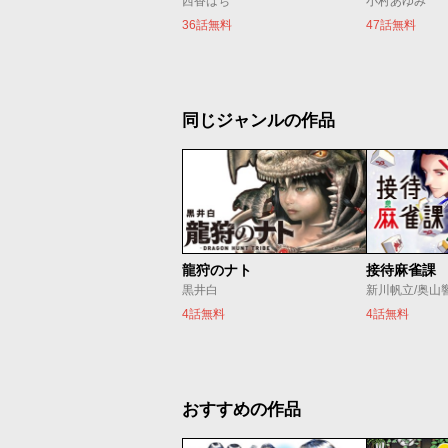
西香はち
小村あゆみ
36話無料
47話無料
同じジャンルの作品
龍狩のナト
接待麻雀課
黒井白
新川帆立/奥山
4話無料
4話無料
おすすめの作品