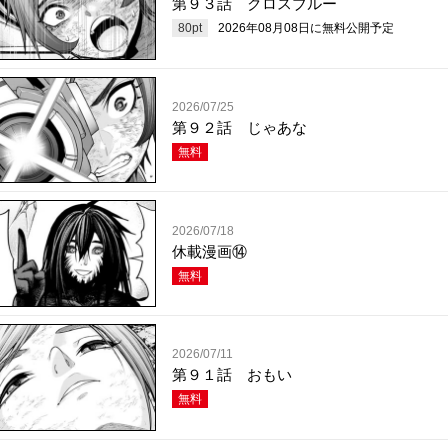
第９３話 クロスブルー
80
pt
2026年08月08日
に無料公開予定
2026/07/25
第９２話 じゃあな
無料
2026/07/18
休載漫画⑭
無料
2026/07/11
第９１話 おもい
無料