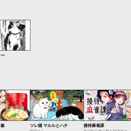
カー
し飯
ツレ猫 マルルとハチ
接待麻雀課