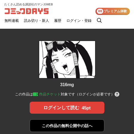
たくさん読める講談社のマンガWEB
コミックDAYS
¥0
プレミアム体験
無料連載
読み切り・新人
履歴
ログイン・登録
検
索
316mg
この作品は
作品チケット
対象です（ログインが必要です）
ログインして読む
45pt
この作品の
無料公開中の話へ