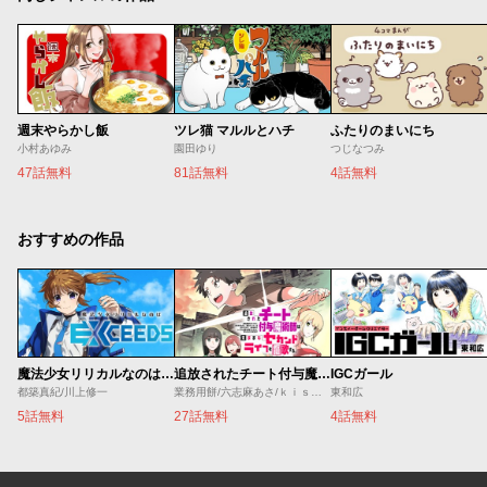
週末やらかし飯
ツレ猫 マルルとハチ
ふたりのまいにち
小村あゆみ
園田ゆり
つじなつみ
47話無料
81話無料
4話無料
おすすめの作品
魔法少女リリカルなのは EXCEEDS
追放されたチート付与魔術師は気ままなセカンドライフを謳歌する。 ～俺は武器だけじゃなく、あらゆるものに『強化ポイント』を付与できるし、俺の意思でいつでも効果を解除できるけど、残った人たち大丈夫？～
IGCガール
都築真紀/川上修一
業務用餅/六志麻あさ/ｋｉｓｕｉ
東和広
5話無料
27話無料
4話無料