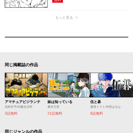
もっと見る
同じ掲載誌の作品
アマチュアビジランテ
妹は知っている
伍と碁
浅村壮平/内藤光太郎
雁木万里
蓮尾トウト/仲里はるな
3話無料
21話無料
8話無料
同じジャンルの作品