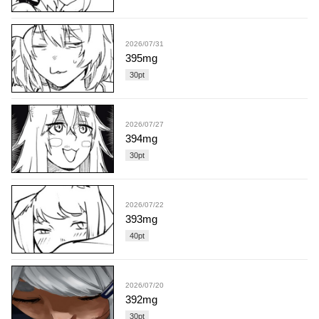
2026/07/31
395mg
30
pt
2026/07/27
394mg
30
pt
2026/07/22
393mg
40
pt
2026/07/20
392mg
30
pt