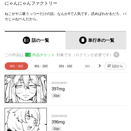
にゃんにゃんファクトリー
ねこがヤニ吸うっつーだけの話。なんかXで人気です。読めばわかるだろ、バ
カじゃねーんだから。
話の一覧
単行本
の一覧
この作品は
作品チケット
対象です（ログインが必要です）
401 - 302
301 - 202
201 - 102
101 - 2
1話から
1
next
2026/08/07
397mg
30
pt
2026/08/03
396mg
30
pt