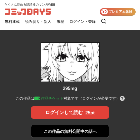
たくさん読める講談社のマンガWEB
コミックDAYS
¥0
プレミアム体験
無料連載
読み切り・新人
履歴
ログイン・登録
検
索
295mg
この作品は
作品チケット
対象です（ログインが必要です）
ログインして読む
25pt
この作品の
無料公開中の話へ