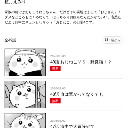
植月えみり
家族の前ではおりこうねこちゃん、だけどその実態はまるで「おじさん」！
ダメなところもにくめなくて、ぽっちゃりお腹もなんだかかわいい。哀愁た
だよう背中にキュンとしちゃう「おじねこ」の日常4コマ。
全49話
1話から
2026/08/03
49話 おじねこＶＳ．野良猫！？
無料
2026/07/03
48話 血は繋がってなくても
無料
2026/06/03
47話 海中で大冒険やで