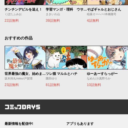
チンチンデビルを追え！
学習マンガ・理科 ウサウサ！
そばギャルとおじさん
くぼたふみお
まきいわ山
稲葉そーへー/本橋隆司
22話無料
39話無料
4話無料
おすすめの作品
世界最強の魔女、始めました ～私だけ『攻略サイト』を見れる世界で自由に生きます～
ツレ猫 マルルとハチ
ゆーあーすらっがー
坂木持丸/riritto/戸賀環
園田ゆり
なめたけ/真野ろか
23話無料
81話無料
10話無料
コミックDAYS
最新情報を配信中!
アプリもあります