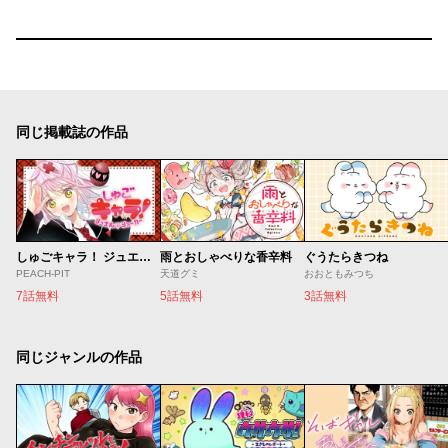
同じ掲載誌の作品
しゅごキャラ！ ジュエルジョーカー
雨とおしゃべりな香辛料
ぐうたらきつね
PEACH-PIT
天道グミ
おおともみつち
7話無料
5話無料
3話無料
同じジャンルの作品