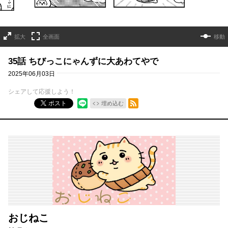
拡大
全画面
移動
35話 ちびっこにゃんずに大あわてやで
2025年06月03日
シェアして応援しよう！
RSSフィード
ポスト
埋め込む
おじねこ