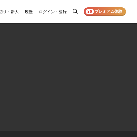
プレミアム体験
切り・新人
履歴
ログイン・登録
検
¥0
索