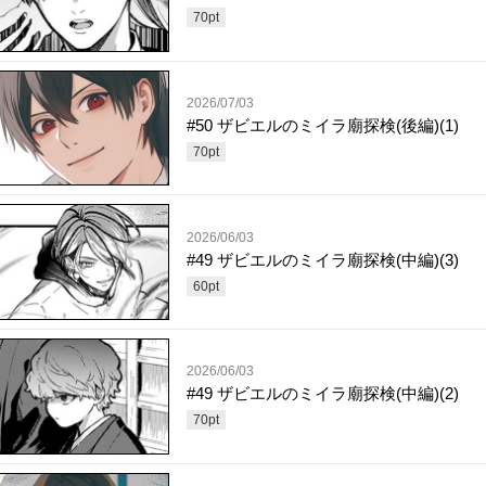
70
pt
2026/07/03
#50 ザビエルのミイラ廟探検(後編)(1)
70
pt
2026/06/03
#49 ザビエルのミイラ廟探検(中編)(3)
60
pt
2026/06/03
#49 ザビエルのミイラ廟探検(中編)(2)
70
pt