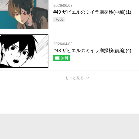
2026/06/03
#49 ザビエルのミイラ廟探検(中編)(1)
70
pt
2026/04/03
#48 ザビエルのミイラ廟探検(前編)(4)
無料
もっと見る