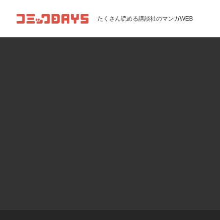
コミックDAYS
たくさん読める講談社のマンガWEB