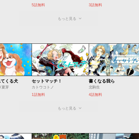
5話無料
3話無料
もっと見る
れてくる犬
セットマッチ！
書くなる我ら
ぎ夏芽
カトウコトノ
北駒生
1話無料
4話無料
もっと見る