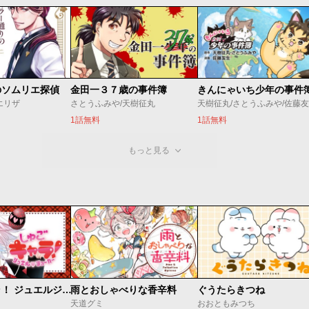
のソムリエ探偵
金田一３７歳の事件簿
きんにゃいち少年の事件
エリザ
さとうふみや/天樹征丸
天樹征丸/さとうふみや/佐藤
1話無料
1話無料
もっと見る
しゅごキャラ！ ジュエルジョーカー
雨とおしゃべりな香辛料
ぐうたらきつね
天道グミ
おおともみつち