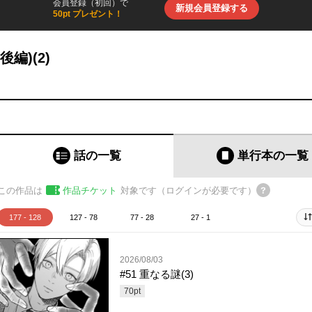
会員登録（初回）で
新規会員登録する
50pt プレゼント！
編)(2)
話の一覧
単行本
の一覧
この作品は
作品チケット
対象です（ログインが必要です）
177 - 128
127 - 78
77 - 28
27 - 1
2026/08/03
#51 重なる謎(3)
70
pt