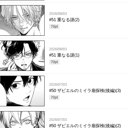
2026/08/03
#51 重なる謎(2)
70
pt
2026/08/03
#51 重なる謎(1)
70
pt
2026/07/03
#50 ザビエルのミイラ廟探検(後編)(3)
70
pt
2026/07/03
#50 ザビエルのミイラ廟探検(後編)(2)