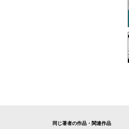
同じ著者の作品・関連作品