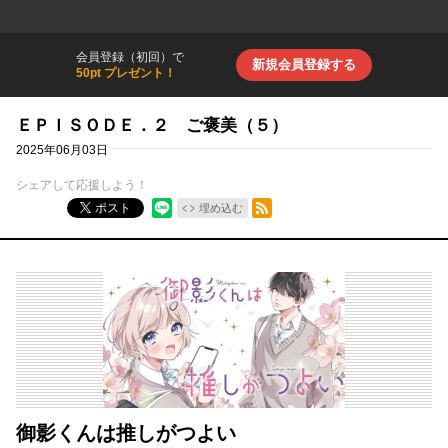
会員登録（初回）で
新規会員登録する
50pt プレゼント！
ＥＰＩＳＯＤＥ．２ ご褒美（５）
2025年06月03日
シェアして応援しよう！
RSSフィード
ポスト
埋め込む
御影くんは推しがつよい