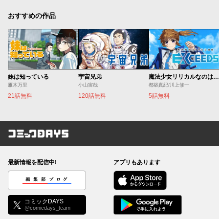
おすすめの作品
妹は知っている
宇宙兄弟
魔法少女リリカルなのは EXCEEDS
雁木万里
小山宙哉
都築真紀/川上修一
21話無料
120話無料
5話無料
コミックDAYS
最新情報を配信中!
アプリもあります
編集部ブログ
コミックDAYS
@comicdays_team