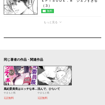
ＥＰＩＳＯＤＥ．８ シェフすぎる
（３）
無料
もっと見る
同じ著者の作品・関連作品
風紀委員長はエッチな本を没収したい
沈んで、ひらいて
やまもと桃
やまもと桃
1話無料
1話無料