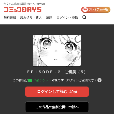
たくさん読める講談社のマンガWEB
コミックDAYS
¥0
プレミアム体験
無料連載
読み切り・新人
履歴
ログイン・登録
検
索
ＥＰＩＳＯＤＥ．２ ご褒美（５）
この作品は
作品チケット
対象です（ログインが必要です）
ログインして読む
40pt
この作品の
無料公開中の話へ