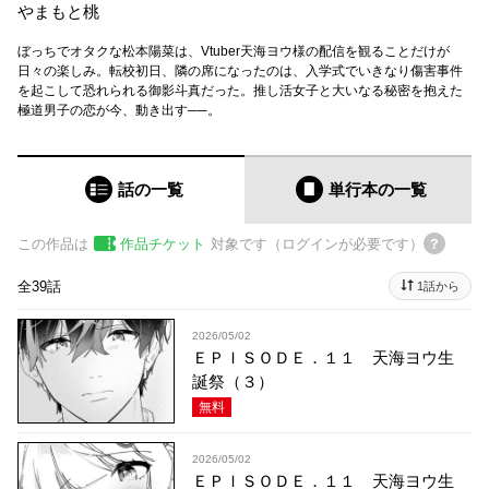
やまもと桃
ぼっちでオタクな松本陽菜は、Vtuber天海ヨウ様の配信を観ることだけが
日々の楽しみ。転校初日、隣の席になったのは、入学式でいきなり傷害事件
を起こして恐れられる御影斗真だった。推し活女子と大いなる秘密を抱えた
極道男子の恋が今、動き出す──。
話の一覧
単行本
の一覧
この作品は
作品チケット
対象です（ログインが必要です）
全39話
1話から
2026/05/02
ＥＰＩＳＯＤＥ．１１ 天海ヨウ生
誕祭（３）
無料
2026/05/02
ＥＰＩＳＯＤＥ．１１ 天海ヨウ生