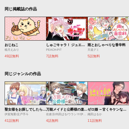
同じ掲載誌の作品
おじねこ
しゅごキャラ！ ジュエルジョーカー
雨とおしゃべりな香辛料
植月えみり
PEACH-PIT
天道グミ
49話無料
7話無料
5話無料
同じジャンルの作品
聖女様をお探しでしたら妹で間違いありません。さあどうぞお連れください、今すぐ。
万能メイドと公爵様の楽しい日々
ゼロ婚 ～甘くキケンな極秘任務～
伊賀海栗/足戸手斗
佐倉涼/内田ぱる/ウラシマ/伊藤テリヤキ
織田はるか
41話無料
4話無料
11話無料