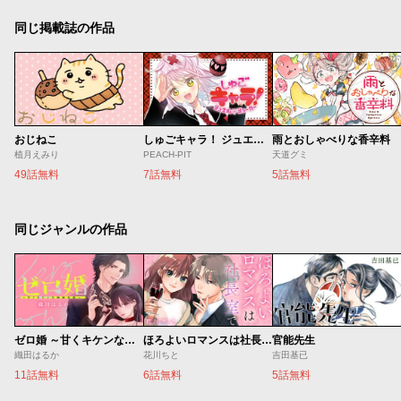
同じ掲載誌の作品
おじねこ
しゅごキャラ！ ジュエルジョーカー
雨とおしゃべりな香辛料
植月えみり
PEACH-PIT
天道グミ
49話無料
7話無料
5話無料
同じジャンルの作品
ゼロ婚 ～甘くキケンな極秘任務～
ほろよいロマンスは社長室で
官能先生
織田はるか
花川ちと
吉田基已
11話無料
6話無料
5話無料