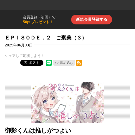
会員登録（初回）で
新規会員登録する
50pt プレゼント！
ＥＰＩＳＯＤＥ．２ ご褒美（３）
2025年06月03日
シェアして応援しよう！
RSSフィード
ポスト
埋め込む
御影くんは推しがつよい