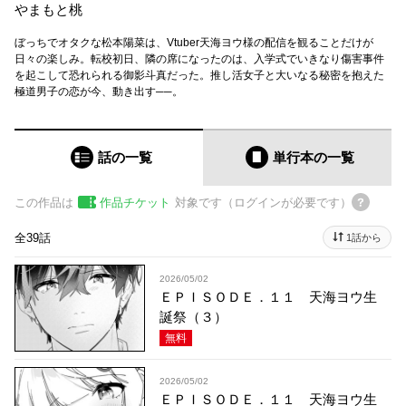
やまもと桃
ぼっちでオタクな松本陽菜は、Vtuber天海ヨウ様の配信を観ることだけが
日々の楽しみ。転校初日、隣の席になったのは、入学式でいきなり傷害事件
を起こして恐れられる御影斗真だった。推し活女子と大いなる秘密を抱えた
極道男子の恋が今、動き出す──。
話の一覧
単行本
の一覧
この作品は
作品チケット
対象です（ログインが必要です）
全39話
1話から
2026/05/02
ＥＰＩＳＯＤＥ．１１ 天海ヨウ生
誕祭（３）
無料
2026/05/02
ＥＰＩＳＯＤＥ．１１ 天海ヨウ生