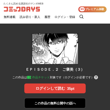
たくさん読める講談社のマンガWEB
コミックDAYS
¥0
プレミアム体験
無料連載
読み切り・新人
履歴
ログイン・登録
検
索
ＥＰＩＳＯＤＥ．２ ご褒美（３）
この作品は
作品チケット
対象です（ログインが必要です）
ログインして読む
35pt
この作品の
無料公開中の話へ