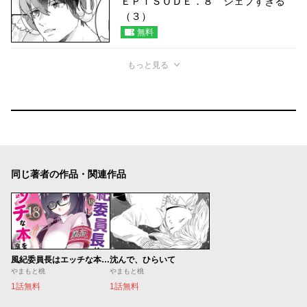
ＥＰＩＳＯＤＥ．８ シェフすぎる
（３）
無料
もっと見る
同じ著者の作品・関連作品
風紀委員長はエッチな本を没収したい
沈んで、ひらいて
やまもと桃
やまもと桃
1話無料
1話無料