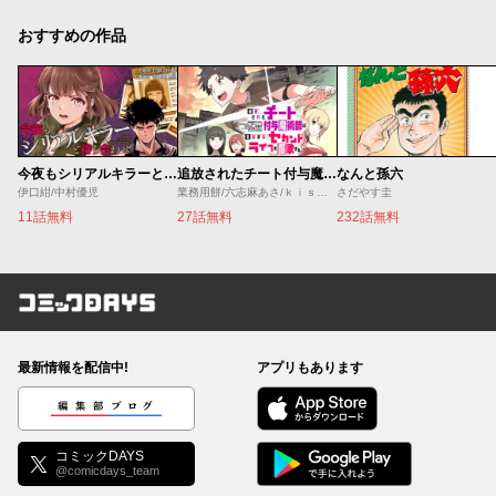
おすすめの作品
今夜もシリアルキラーと待ち合わせ
追放されたチート付与魔術師は気ままなセカンドライフを謳歌する。 ～俺は武器だけじゃなく、あらゆるものに『強化ポイント』を付与できるし、俺の意思でいつでも効果を解除できるけど、残った人たち大丈夫？～
なんと孫六
伊口紺/中村優児
業務用餅/六志麻あさ/ｋｉｓｕｉ
さだやす圭
11話無料
27話無料
232話無料
コミックDAYS
最新情報を配信中!
アプリもあります
編集部ブログ
コミックDAYS
@comicdays_team