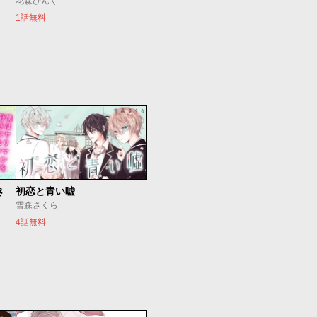
花森ぴんく
1話無料
き
初恋と青い嘘
雪森さくら
4話無料