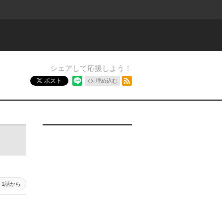
シェアして応援しよう！
RSSフィード
ポスト
埋め込む
1話から