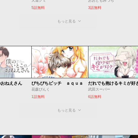
天道グミ
おおともみつち
5話無料
3話無料
もっと見る
のおねえさん
ぴちぴちピッチ ａｑｕａ
だれでも抱けるキミが好
花森ぴんく
武田スーパー
1話無料
6話無料
もっと見る