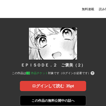
無料連載
読み
ＥＰＩＳＯＤＥ．２ ご褒美（２）
この作品は
作品チケット
対象です（ログインが必要です）
35pt
ログインして読む
この作品の
無料公開中の話へ