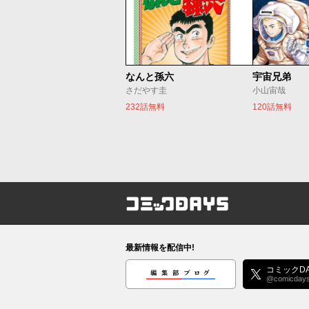
なんと孫六
宇宙兄弟
さだやす圭
小山宙哉
232話無料
120話無料
コミックDAYS
最新情報を配信中!
編集部ブログ
コミックDA
@comicday