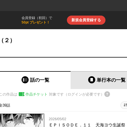
会員登録（初回）で
新規会員登録する
50pt プレゼント！
（２）
話の一覧
単行本
の一覧
この作品は
作品チケット
対象です（ログインが必要です）
全39話
2026/05/02
ＥＰＩＳＯＤＥ．１１ 天海ヨウ生誕祭