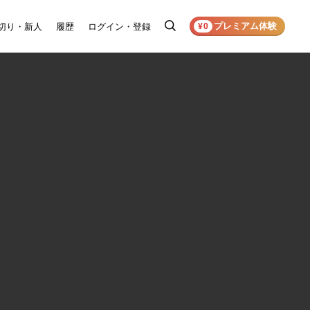
プレミアム体験
切り・新人
履歴
ログイン・登録
検
¥0
索