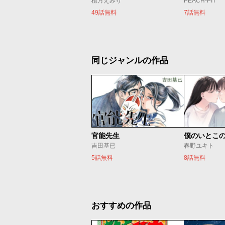
植月えみり
PEACH-PIT
49話無料
7話無料
同じジャンルの作品
官能先生
僕のいとこ
吉田基已
春野ユキト
5話無料
8話無料
おすすめの作品