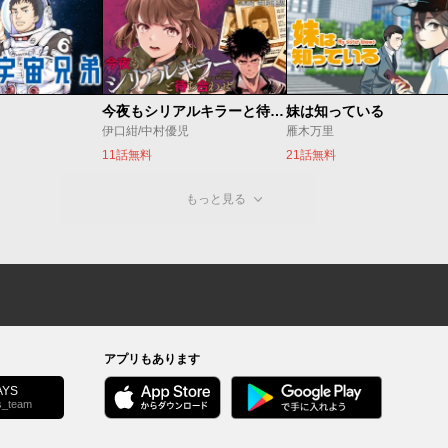
今夜もシリアルキラーと待ち合わせ
妹は知っている
伊口紺/中村優児
雁木万里
11話無料
21話無料
もっと見る
アプリもあります
YS
s_team