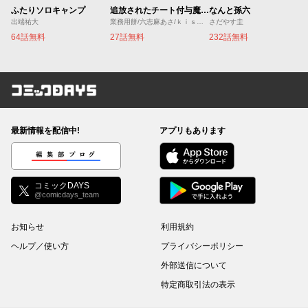
ふたりソロキャンプ
追放されたチート付与魔術師は気ままなセカンドライフを謳歌する。 ～俺は武器だけじゃなく、あらゆるものに『強化ポイント』を付与できるし、俺の意思でいつでも効果を解除できるけど、残った人たち大丈夫？～
なんと孫六
出端祐大
業務用餅/六志麻あさ/ｋｉｓｕｉ
さだやす圭
64話無料
27話無料
232話無料
コミックDAYS
最新情報を配信中!
アプリもあります
編集部ブログ
コミックDAYS
@comicdays_team
お知らせ
利用規約
ヘルプ／使い方
プライバシーポリシー
外部送信について
特定商取引法の表示