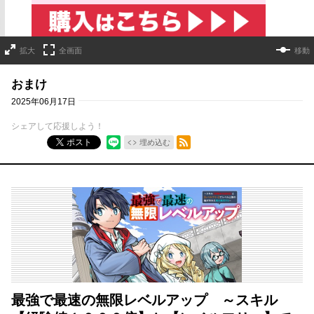
拡大
全画面
移動
おまけ
2025年06月17日
シェアして応援しよう！
RSSフィード
ポスト
埋め込む
最強で最速の無限レベルアップ ～スキル