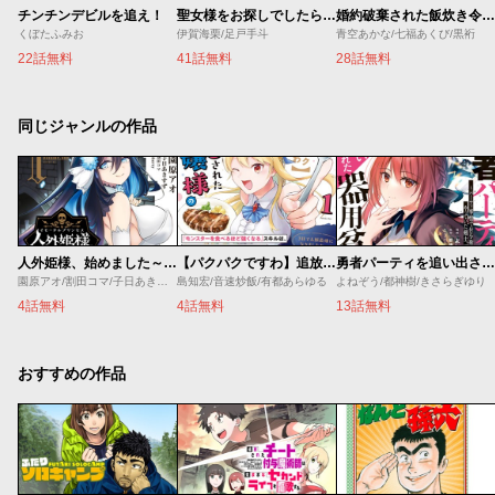
チンチンデビルを追え！
聖女様をお探しでしたら妹で間違いありません。さあどうぞお連れください、今すぐ。
婚約破棄された飯炊き令嬢の私は冷酷公爵と専属契約しました～ですが胃袋を掴んだ結果、冷たかった公爵様がどんどん優しくなっています～
くぼたふみお
伊賀海栗/足戸手斗
青空あかな/七福あくび/黒裄
22話無料
41話無料
28話無料
同じジャンルの作品
人外姫様、始めました～Ｆｒｅｅ Ｌｉｆｅ Ｆａｎｔａｓｙ Ｏｎｌｉｎｅ～
【パクパクですわ】追放されたお嬢様の『モンスターを食べるほど強くなる』スキルは、１食で１レベルアップする前代未聞の最強スキルでした。３日で人類最強になりましたわ～！
勇者パーティを追い出された器用貧乏 ～パーティ事情で付与術士をやっていた剣士、万能へと至る～
園原アオ/割田コマ/子日あきすず/Ｓｈｅｒｒｙ
島知宏/音速炒飯/有都あらゆる
よねぞう/都神樹/きさらぎゆり
4話無料
4話無料
13話無料
おすすめの作品