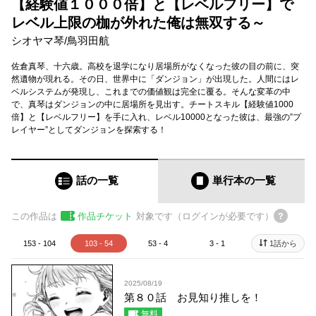
【経験値１０００倍】と【レベルフリー】で
レベル上限の枷が外れた俺は無双する～
シオヤマ琴
/
鳥羽田航
佐倉真琴、十六歳。高校を退学になり居場所がなくなった彼の目の前に、突
然遺物が現れる。その日、世界中に「ダンジョン」が出現した。人間にはレ
ベルシステムが発現し、これまでの価値観は完全に覆る。そんな変革の中
で、真琴はダンジョンの中に居場所を見出す。チートスキル【経験値1000
倍】と【レベルフリー】を手に入れ、レベル10000となった彼は、最強の”プ
レイヤー”としてダンジョンを探索する！
話の一覧
単行本
の一覧
この作品は
作品チケット
対象です（ログインが必要です）
153 - 104
103 - 54
53 - 4
3 - 1
1話から
2025/08/19
第８０話 お見知り推しを！
無料