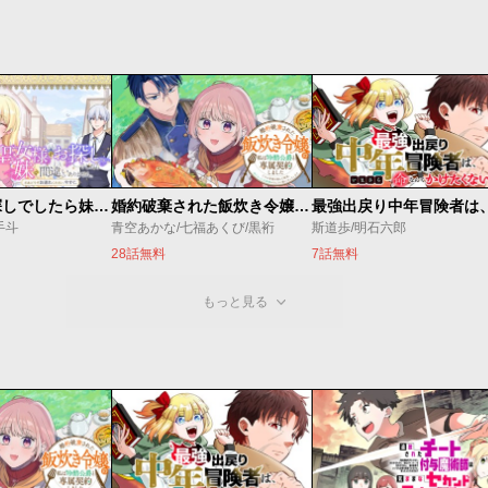
聖女様をお探しでしたら妹で間違いありません。さあどうぞお連れください、今すぐ。
婚約破棄された飯炊き令嬢の私は冷酷公爵と専属契約しました～ですが胃袋を掴んだ結果、冷たかった公爵様がどんどん優しくなっています～
手斗
青空あかな/七福あくび/黒裄
斯道歩/明石六郎
28話無料
7話無料
もっと見る