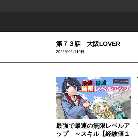
第７３話 大阪LOVER
2025年06月10日
最強で最速の無限レベルア
ップ ～スキル【経験値１