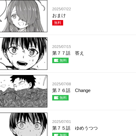
2025/07/22
おまけ
無料
2025/07/15
第７７話 答え
無料
2025/07/08
第７６話 Change
無料
2025/07/01
第７５話 ゆめうつつ
無料