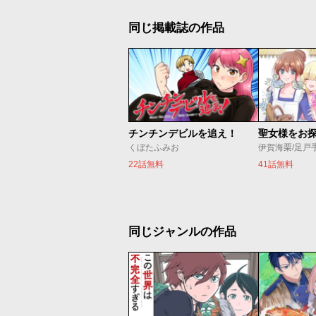
同じ掲載誌の作品
チンチンデビルを追え！
くぼたふみお
伊賀海栗/足戸
22話無料
41話無料
同じジャンルの作品