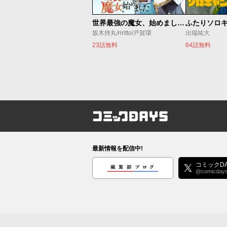
世界最強の魔女、始めました ～私だけ『攻略サイト』を見れる世界で自由に生きます～
ふたりソロ
坂木持丸/riritto/戸賀環
出端祐大
23話無料
64話無料
コミックDAYS
最新情報を配信中!
編集部ブログ
コミックDA
@comicday