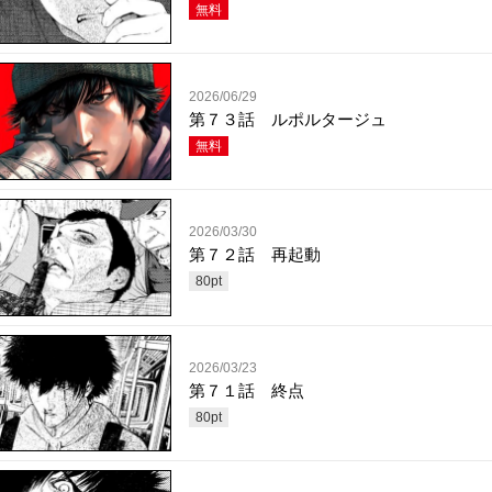
無料
2026/06/29
第７３話 ルポルタージュ
無料
2026/03/30
第７２話 再起動
80
pt
2026/03/23
第７１話 終点
80
pt