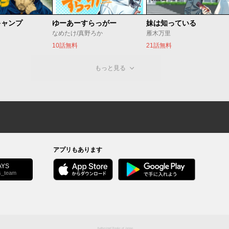
キャンプ
ゆーあーすらっがー
妹は知っている
なめたけ/真野ろか
雁木万里
10話無料
21話無料
もっと見る
アプリもあります
YS
s_team