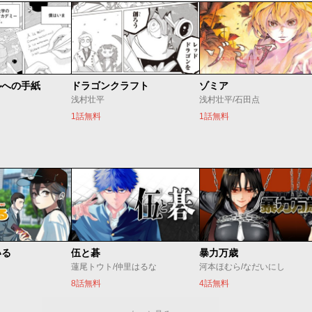
ルへの手紙
ドラゴンクラフト
ゾミア
浅村壮平
浅村壮平/石田点
1話無料
1話無料
いる
伍と碁
暴力万歳
蓮尾トウト/仲里はるな
河本ほむら/なだいにし
8話無料
4話無料