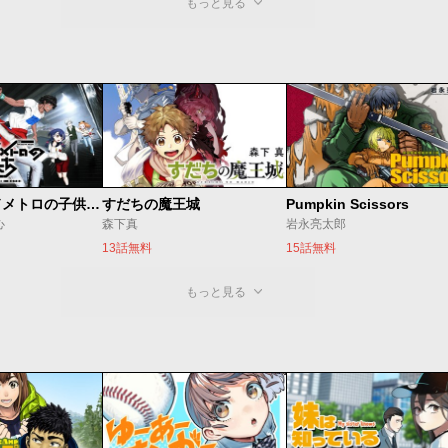
もっと見る
ベオグラードメトロの子供たち
すだちの魔王城
Pumpkin Scissors
心
森下真
岩永亮太郎
13話無料
15話無料
もっと見る