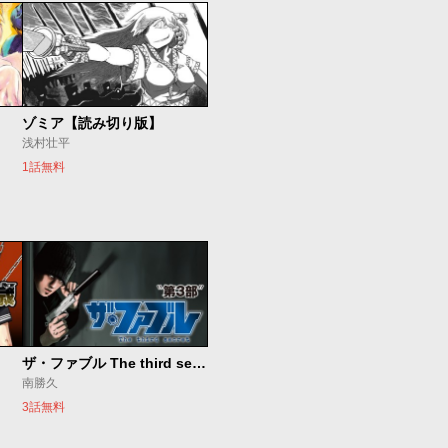
ゾミア【読み切り版】
浅村壮平
1話無料
ザ・ファブル The third secret
南勝久
3話無料