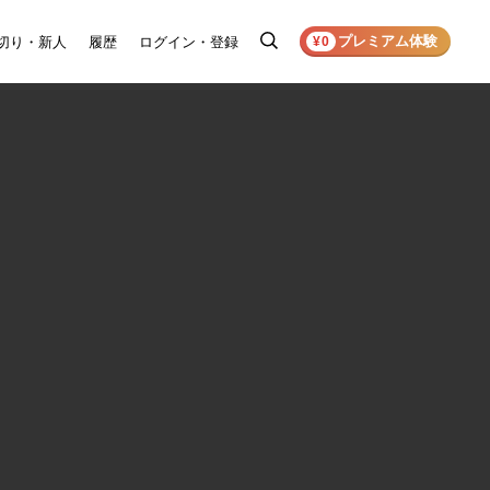
プレミアム体験
切り・新人
履歴
ログイン・登録
検
¥0
索