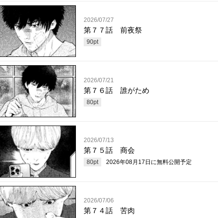
2026/07/27
第７７話 前夜祭
90
pt
2026/07/21
第７６話 誰がため
80
pt
2026/07/13
第７５話 商会
80
pt
2026年08月17日
に無料公開予定
2026/07/06
第７４話 苦肉