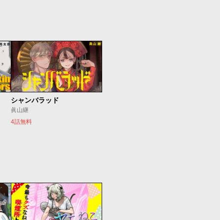
シャンバラッド
眞山継
4話無料