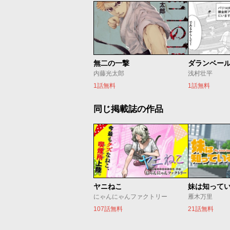
無二の一撃
ダランベー
内藤光太郎
浅村壮平
1話無料
1話無料
同じ掲載誌の作品
ヤニねこ
妹は知って
にゃんにゃんファクトリー
雁木万里
107話無料
21話無料