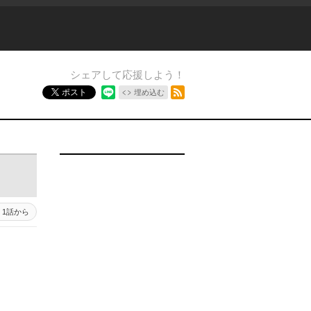
シェアして応援しよう！
RSSフィード
ポスト
埋め込む
1話から