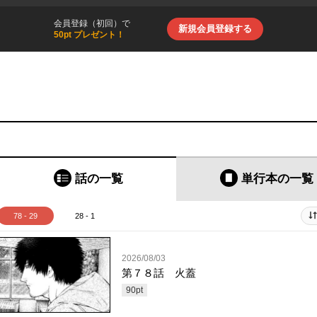
会員登録（初回）で
新規会員登録する
50pt プレゼント！
話の一覧
単行本
の一覧
78 - 29
28 - 1
2026/08/03
第７８話 火蓋
90
pt