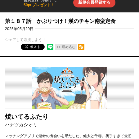
会員登録（初回）で
新規会員登録する
50pt プレゼント！
第１８７話 かぶりつけ！漢のチキン南蛮定食
2025年05月29日
シェアして応援しよう！
RSSフィード
ポスト
埋め込む
焼いてるふたり
ハナツカシオリ
マッチングアプリで運命の出会いを果たした、健太と千尋。奥手すぎて最初