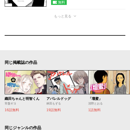
無料
もっと見る
同じ掲載誌の作品
織田ちゃんと明智くん
アパレルドッグ
「壇蜜」
常盤ギヨ
林田もずる
清野とおる
16話無料
19話無料
1話無料
同じジャンルの作品