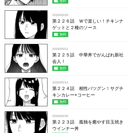
無料
2026/05/28
第２２６話 Ｗで楽しい！チキンナ
ゲットと２種のソース
無料
2026/05/21
第２２５話 中華丼でがんばれ新社
会人！
無料
2026/05/14
第２２４話 相性バツグン！サグチ
キンカレー×コーヒー
無料
2026/04/30
第２２３話 孤独を癒やす目玉焼き
ウインナー丼