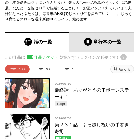
の一歩を踏み出せずにいるふたりが、健太の浜松への転勤をきっかけに急進
展。なんと…交際ゼロ日で結婚することに！ お互いをよく知らないまま夫
婦になったふたりは、毎週末のBBQでじっくり仲を深めていく――。じっく
り育てるスローな週末新婚BBQライフ、始めます！
話の一覧
単行本
の一覧
この作品は
作品チケット
対象です（ログインが必要です）
232 - 133
132 - 33
32 - 1
1話から
2026/07/16
最終話 ありがとうのＴボーンステ
ーキ！
120
pt
2026/07/09
第２３１話 引っ越し祝いの手巻き
寿司
無料