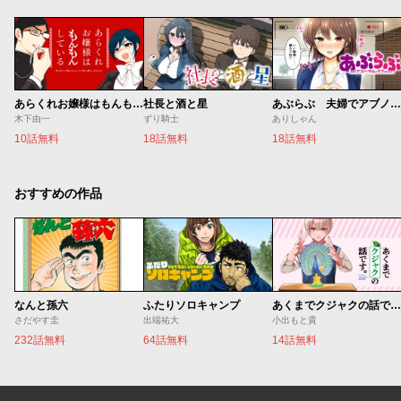
あらくれお嬢様はもんもんしている
社長と酒と星
あぶらぶ 夫婦でアブノーマルなラブしませんか？
木下由一
ずり騎士
ありしゃん
10話無料
18話無料
18話無料
おすすめの作品
なんと孫六
ふたりソロキャンプ
あくまでクジャクの話です。
さだやす圭
出端祐大
小出もと貴
232話無料
64話無料
14話無料