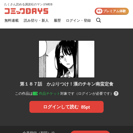
たくさん読める講談社のマンガWEB
コミックDAYS
¥0
プレミアム体験
無料連載
読み切り・新人
履歴
ログイン・登録
検
索
第１８７話 かぶりつけ！漢のチキン南蛮定食
この作品は
作品チケット
対象です（ログインが必要です）
ログインして読む
85pt