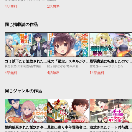
4話無料
1話無料
同じ掲載誌の作品
ゴミ以下だと追放された使用人、実は前世賢者です ～史上最強の賢者、世界最高峰の学園に通う～
俺の『鑑定』スキルがチートすぎて
最弱貴族に転生したので悪役たちを集めてみた
夜分長文/矢部利恩/蔓木鋼音
龍牙翔/澄守彩/冬馬来彩
空野進/sorani/ファルまろ
4話無料
4話無料
14話無料
同じジャンルの作品
婚約破棄された飯炊き令嬢の私は冷酷公爵と専属契約しました～ですが胃袋を掴んだ結果、冷たかった公爵様がどんどん優しくなっています～
最強出戻り中年冒険者は、今さら命なんてかけたくない
追放されたチート付与魔術師は気ままなセカンドライフを謳歌する。 ～俺は武器だけじゃなく、あらゆるものに『強化ポイント』を付与できるし、俺の意思でいつでも効果を解除できるけど、残った人たち大丈夫？～