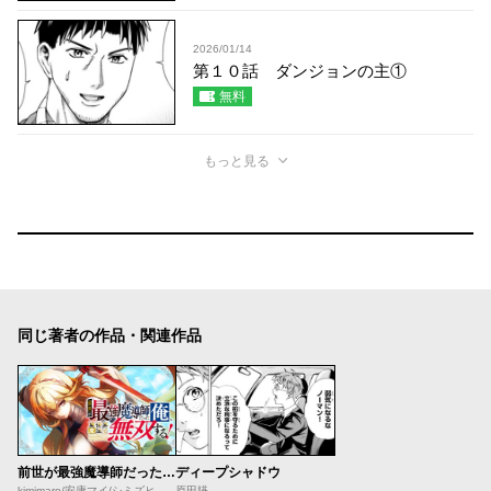
2026/01/14
第１０話 ダンジョンの主①
無料
もっと見る
同じ著者の作品・関連作品
前世が最強魔導師だった俺、異世界魔法で無双する！
ディープシャドウ
kimimaro/安康マイ/シミズヒロノリ/刀彼方
原田臙