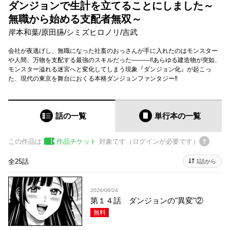
ダンジョンで生計を立てることにしました～
無職から始める支配者無双～
岸本和葉
/
原田臙
/
シミズヒロノリ
/
吉武
会社が夜逃げし、無職になった社畜のおっさんが手に入れたのはモンスター
や人間、万物を支配する最強のスキルだった―――‼あらゆる建造物が突如、
モンスター溢れる迷宮へと変化してしまう現象『ダンジョン化』が起こっ
た、現代の東京を舞台におくる本格ダンジョンファンタジー‼
話の一覧
単行本
の一覧
この作品は
作品チケット
対象です（ログインが必要です）
全25話
1話から
2026/06/24
第１４話 ダンジョンの"異変"②
無料