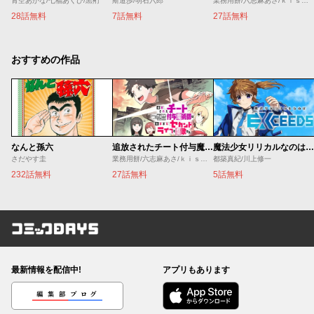
青空あかな/七福あくび/黒裄
斯道歩/明石六郎
業務用餅/六志麻あさ/ｋｉｓｕｉ
28話無料
7話無料
27話無料
おすすめの作品
なんと孫六
追放されたチート付与魔術師は気ままなセカンドライフを謳歌する。 ～俺は武器だけじゃなく、あらゆるものに『強化ポイント』を付与できるし、俺の意思でいつでも効果を解除できるけど、残った人たち大丈夫？～
魔法少女リリカルなのは EXCEEDS
さだやす圭
業務用餅/六志麻あさ/ｋｉｓｕｉ
都築真紀/川上修一
232話無料
27話無料
5話無料
コミックDAYS
最新情報を配信中!
アプリもあります
編集部ブログ