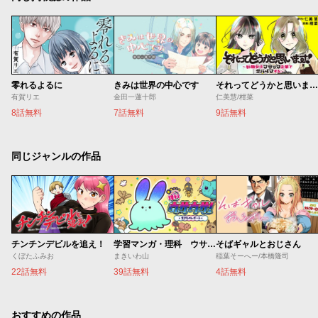
零れるよるに
きみは世界の中心です
それってどうかと思います！～転職女子、ブラック企業でサバイブする。～
有賀リエ
金田一蓮十郎
仁美慧/柑菜
8話無料
7話無料
9話無料
同じジャンルの作品
チンチンデビルを追え！
学習マンガ・理科 ウサウサ！
そばギャルとおじさん
くぼたふみお
まきいわ山
稲葉そーへー/本橋隆司
22話無料
39話無料
4話無料
おすすめの作品