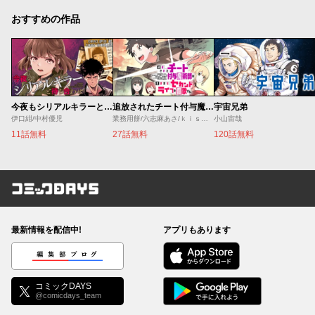
おすすめの作品
今夜もシリアルキラーと待ち合わせ
追放されたチート付与魔術師は気ままなセカンドライフを謳歌する。 ～俺は武器だけじゃなく、あらゆるものに『強化ポイント』を付与できるし、俺の意思でいつでも効果を解除できるけど、残った人たち大丈夫？～
宇宙兄弟
伊口紺/中村優児
業務用餅/六志麻あさ/ｋｉｓｕｉ
小山宙哉
11話無料
27話無料
120話無料
コミックDAYS
最新情報を配信中!
アプリもあります
編集部ブログ
コミックDAYS
@comicdays_team