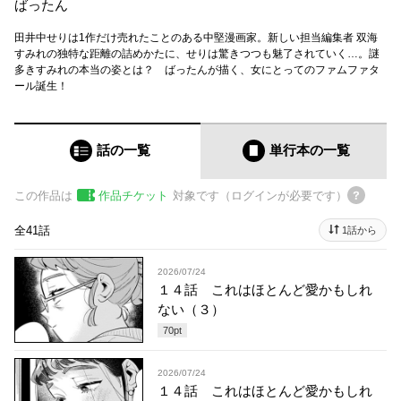
ばったん
田井中せりは1作だけ売れたことのある中堅漫画家。新しい担当編集者 双海
すみれの独特な距離の詰めかたに、せりは驚きつつも魅了されていく…。謎
多きすみれの本当の姿とは？ ばったんが描く、女にとってのファムファタ
ール誕生！
話の一覧
単行本
の一覧
この作品は
作品チケット
対象です（ログインが必要です）
全41話
1話から
2026/07/24
１４話 これはほとんど愛かもしれ
ない（３）
70
pt
2026/07/24
１４話 これはほとんど愛かもしれ