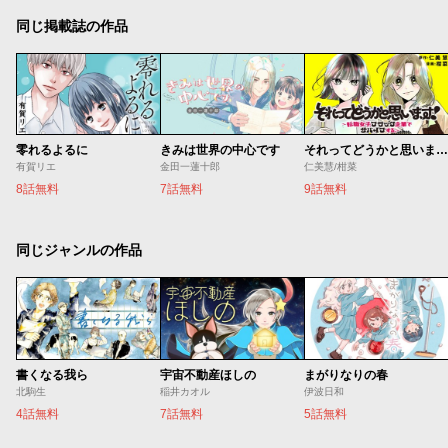
同じ掲載誌の作品
零れるよるに
きみは世界の中心です
それってどうかと思います！～転職女子、ブラック企業でサバイブする。～
有賀リエ
金田一蓮十郎
仁美慧/柑菜
8話無料
7話無料
9話無料
同じジャンルの作品
書くなる我ら
宇宙不動産ほしの
まがりなりの春
北駒生
稲井カオル
伊波日和
4話無料
7話無料
5話無料