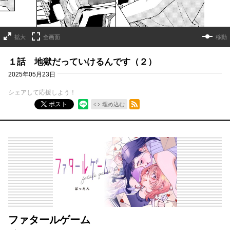
拡大
全画面
移動
１話 地獄だっていけるんです（２）
2025年05月23日
シェアして応援しよう！
RSSフィード
ポスト
埋め込む
ファタールゲーム