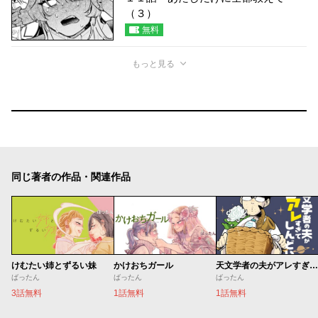
（３）
無料
もっと見る
同じ著者の作品・関連作品
けむたい姉とずるい妹
かけおちガール
天文学者の夫がアレすぎてしんどい。
ばったん
ばったん
ばったん
3話無料
1話無料
1話無料