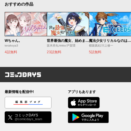
おすすめの作品
Wちゃん。
世界最強の魔女、始めました ～私だけ『攻略サイト』を見れる世界で自由に生きます～
魔法少女リリカルなのは EXCEEDS
terakoya3
坂木持丸/riritto/戸賀環
都築真紀/川上修一
4話無料
23話無料
5話無料
コミックDAYS
最新情報を配信中!
アプリもあります
編集部ブログ
コミックDAYS
@comicdays_team