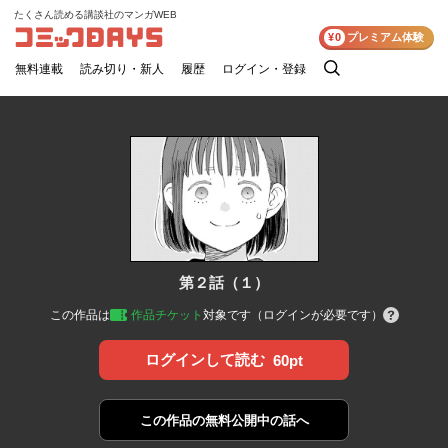
たくさん読める講談社のマンガWEB
コミックDAYS
¥0
プレミアム体験
無料連載
読み切り・新人
履歴
ログイン・登録
検
索
第２話（１）
この作品は
作品チケット
対象です（ログインが必要です）
ログインして読む
60pt
この作品の
無料公開中の話へ