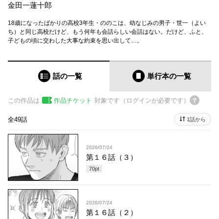
金田一蓮十郎
18歳になったばかりの高校3年生・ののこは、幼なじみの男子・世一（よい
ち）と同じ高校だけど、もう何年も会話らしい会話はない。だけど、ふと、
子どもの頃に交わした大事な約束を思い出して…。
話の一覧
単行本
の一覧
この作品は
作品チケット
対象です（ログインが必要です）
全49話
1話から
2026/07/24
第１６話（３）
70
pt
2026/07/24
第１６話（２）