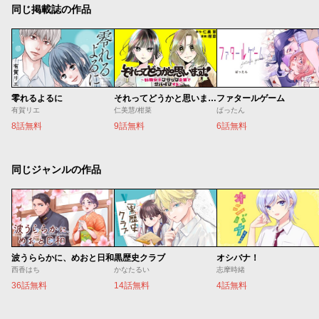
同じ掲載誌の作品
零れるよるに
それってどうかと思います！～転職女子、ブラック企業でサバイブする。～
ファタールゲーム
有賀リエ
仁美慧/柑菜
ばったん
8話無料
9話無料
6話無料
同じジャンルの作品
波うららかに、めおと日和
黒歴史クラブ
オシバナ！
西香はち
かなたるい
志摩時緒
36話無料
14話無料
4話無料