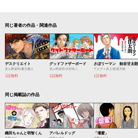
同じ著者の作品・関連作品
デスクリエイト
グッドファザーボード
さぼリーマン 飴谷甘太朗
見ル野栄司/夏元雅人
見ル野栄司/大竹玲二
アビディ井上/萩原天晴
1話無料
1話無料
1話無料
同じ掲載誌の作品
織田ちゃんと明智くん
アパレルドッグ
「壇蜜」