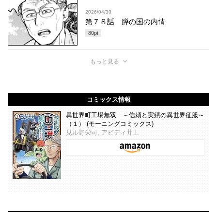
2026/04/30
第７８話 膵の国の内情
80
pt
もっと見る
コミックス情報
異世界町工場無双 ～信頼と実績の異世界征服～
（１） (モーニングコミックス)
見ル野栄司, アビディ井上