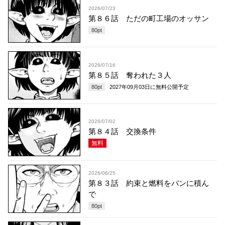
2026/07/23
第８６話 ただの町工場のオッサン
80
pt
2026/07/16
第８５話 奪われた３人
80
pt
2027年09月03日
に無料公開予定
2026/07/02
第８４話 交換条件
無料
2026/06/25
第８３話 約束と燃料をバンに積ん
で
80
pt