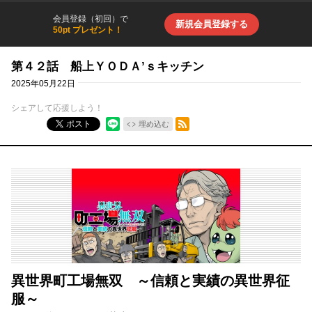
会員登録（初回）で
新規会員登録する
50pt プレゼント！
第４２話 船上ＹＯＤＡ’ｓキッチン
2025年05月22日
シェアして応援しよう！
RSSフィード
ポスト
埋め込む
異世界町工場無双 ～信頼と実績の異世界征
服～