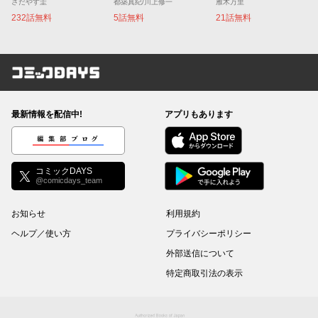
さだやす圭
都築真紀/川上修一
雁木万里
232話無料
5話無料
21話無料
コミックDAYS
最新情報を配信中!
アプリもあります
編集部ブログ
コミックDAYS
@comicdays_team
お知らせ
利用規約
ヘルプ／使い方
プライバシーポリシー
外部送信について
特定商取引法の表示