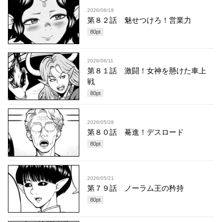
2026/06/18
第８２話 魅せつけろ！営業力
80
pt
2026/06/11
第８１話 激闘！女神を懸けた車上
戦
80
pt
2026/05/28
第８０話 驀進！デスロード
80
pt
2026/05/21
第７９話 ノーラム王の矜持
80
pt