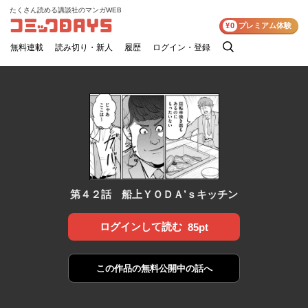
たくさん読める講談社のマンガWEB
コミックDAYS
¥0
プレミアム体験
無料連載
読み切り・新人
履歴
ログイン・登録
検
索
第４２話 船上ＹＯＤＡ’ｓキッチン
ログインして読む
85pt
この作品の
無料公開中の話へ