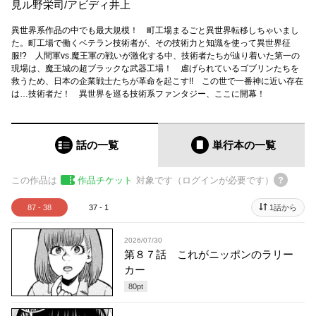
見ル野栄司
/
アビディ井上
異世界系作品の中でも最大規模！ 町工場まるごと異世界転移しちゃいまし
た。町工場で働くベテラン技術者が、その技術力と知識を使って異世界征
服!? 人間軍vs.魔王軍の戦いが激化する中、技術者たちが辿り着いた第一の
現場は、魔王城の超ブラックな武器工場！ 虐げられているゴブリンたちを
救うため、日本の企業戦士たちが革命を起こす!! この世で一番神に近い存在
は…技術者だ！ 異世界を巡る技術系ファンタジー、ここに開幕！
話の一覧
単行本
の一覧
この作品は
作品チケット
対象です（ログインが必要です）
87 - 38
37 - 1
1話から
2026/07/30
第８７話 これがニッポンのラリー
カー
80
pt