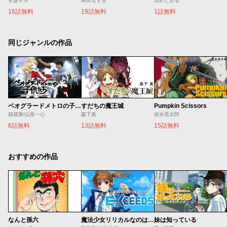
常盤ギヨ
林田もずる
清野とおる
16話無料
19話無料
1話無料
同じジャンルの作品
ベオグラードメトロの子供たち
すだちの魔王城
Pumpkin Scissors
隷蔵庫/山座一心
森下真
岩永亮太郎
6話無料
13話無料
15話無料
おすすめの作品
なんと孫六
魔法少女リリカルなのは EXCEEDS
妹は知っている