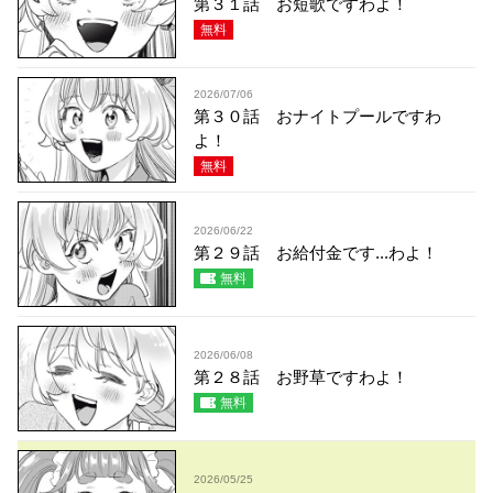
第３１話 お短歌ですわよ！
無料
2026/07/06
第３０話 おナイトプールですわ
よ！
無料
2026/06/22
第２９話 お給付金です...わよ！
無料
2026/06/08
第２８話 お野草ですわよ！
無料
2026/05/25