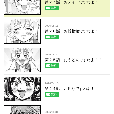
第２７話 おメイドですわよ！
無料
2026/05/11
第２６話 お博物館ですわよ！
無料
2026/04/27
第２５話 おうどんですわよ！！！
無料
2026/04/13
第２４話 お釣りですわよ！
無料
2026/03/30