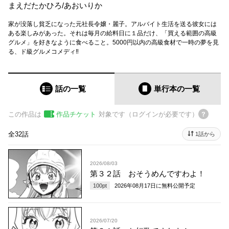
まえだたかひろ
/
あおいりか
家が没落し貧乏になった元社長令嬢・麗子。アルバイト生活を送る彼女には
ある楽しみがあった。それは毎月の給料日に１品だけ、「買える範囲の高級
グルメ」を好きなように食べること。5000円以内の高級食材で一時の夢を見
る、ド級グルメコメディ‼
話の一覧
単行本
の一覧
この作品は
作品チケット
対象です（ログインが必要です）
全32話
1話から
2026/08/03
第３２話 おそうめんですわよ！
100
pt
2026年08月17日
に無料公開予定
2026/07/20