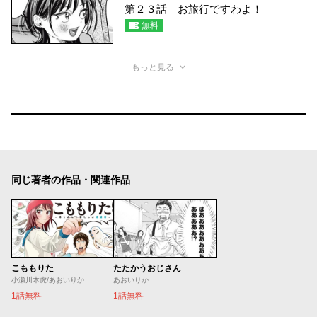
第２３話 お旅行ですわよ！
無料
もっと見る
同じ著者の作品・関連作品
こももりた
たたかうおじさん
小瀬川木虎/あおいりか
あおいりか
1話無料
1話無料