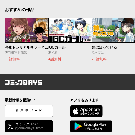
おすすめの作品
今夜もシリアルキラーと待ち合わせ
IGCガール
妹は知っている
伊口紺/中村優児
東和広
雁木万里
11話無料
4話無料
21話無料
コミックDAYS
最新情報を配信中!
アプリもあります
編集部ブログ
コミックDAYS
@comicdays_team