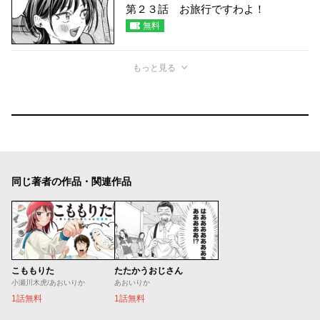
第２３話 お旅行ですわよ！
無料
もっと見る
同じ著者の作品・関連作品
こももりた
たたかうおじさん
小瀬川木虎/あおいりか
あおいりか
1話無料
1話無料