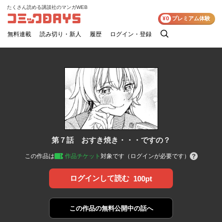
たくさん読める講談社のマンガWEB
コミックDAYS
¥0
プレミアム体験
無料連載
読み切り・新人
履歴
ログイン・登録
検
索
第７話 おすき焼き・・・ですの？
この作品は
作品チケット
対象です（ログインが必要です）
ログインして読む
100pt
この作品の
無料公開中の話へ