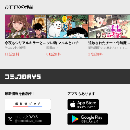
おすすめの作品
今夜もシリアルキラーと待ち合わせ
ツレ猫 マルルとハチ
追放されたチート付与魔術師は気ままなセカンドライフを謳歌する。 ～俺は武器だけじゃなく、あらゆるものに『強化ポイント』を付与できるし、俺の意思でいつでも効果を解除できるけど、残った人たち大丈夫？～
伊口紺/中村優児
園田ゆり
業務用餅/六志麻あさ/ｋｉｓｕｉ
11話無料
81話無料
27話無料
コミックDAYS
最新情報を配信中!
アプリもあります
編集部ブログ
コミックDAYS
@comicdays_team