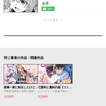
る④
無料
もっと見る
同じ著者の作品・関連作品
黒幕一家に転生したけど原作無視して独立する
七聖剣と魔剣の姫【コミカライズ版】
空野進/赤村晃人/笠間三四郎/るろお
エターナル１４歳/御子柴奈々/ファルまろ
4話無料
6話無料