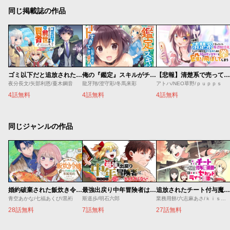
同じ掲載誌の作品
ゴミ以下だと追放された使用人、実は前世賢者です ～史上最強の賢者、世界最高峰の学園に通う～
俺の『鑑定』スキルがチートすぎて
【悲報】清楚系で売っていた底辺配信者、うっかり配信を切り忘れたままSS級モンスターを拳で殴り飛ばしてしまう
夜分長文/矢部利恩/蔓木鋼音
龍牙翔/澄守彩/冬馬来彩
アトハ/NEO草野/ｐｕｐｐｓ
4話無料
4話無料
4話無料
同じジャンルの作品
婚約破棄された飯炊き令嬢の私は冷酷公爵と専属契約しました～ですが胃袋を掴んだ結果、冷たかった公爵様がどんどん優しくなっています～
最強出戻り中年冒険者は、今さら命なんてかけたくない
追放されたチート付与魔術師は気ままなセカンドライフを謳歌する。 ～俺は武器だけじゃなく、あらゆるものに『強化ポイント』を付与できるし、俺の意思でいつでも効果を解除できるけど、残った人たち大丈夫？～
青空あかな/七福あくび/黒裄
斯道歩/明石六郎
業務用餅/六志麻あさ/ｋｉｓｕｉ
28話無料
7話無料
27話無料