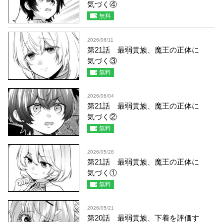
気づく④
無料
2026/06/11
第21話 最弱貴族、魔王の正体に
気づく③
無料
2026/06/04
第21話 最弱貴族、魔王の正体に
気づく②
無料
2026/05/28
第21話 最弱貴族、魔王の正体に
気づく①
無料
2026/05/21
第20話 最弱貴族、下着を評価す