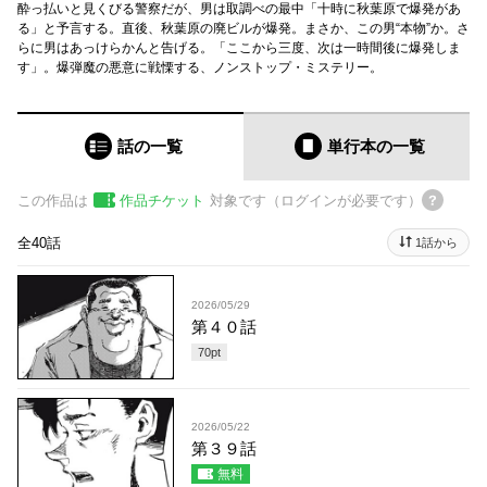
酔っ払いと見くびる警察だが、男は取調べの最中「十時に秋葉原で爆発があ
る」と予言する。直後、秋葉原の廃ビルが爆発。まさか、この男“本物”か。さ
らに男はあっけらかんと告げる。「ここから三度、次は一時間後に爆発しま
す」。爆弾魔の悪意に戦慄する、ノンストップ・ミステリー。
話の一覧
単行本
の一覧
この作品は
作品チケット
対象です（ログインが必要です）
全40話
1話から
2026/05/29
第４０話
70
pt
2026/05/22
第３９話
無料