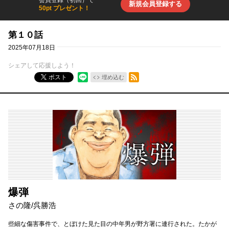
会員登録（初回）で
新規会員登録する
50pt プレゼント！
第１０話
2025年07月18日
シェアして応援しよう！
RSSフィード
ポスト
埋め込む
爆弾
さの隆
/
呉勝浩
些細な傷害事件で、とぼけた見た目の中年男が野方署に連行された。たかが