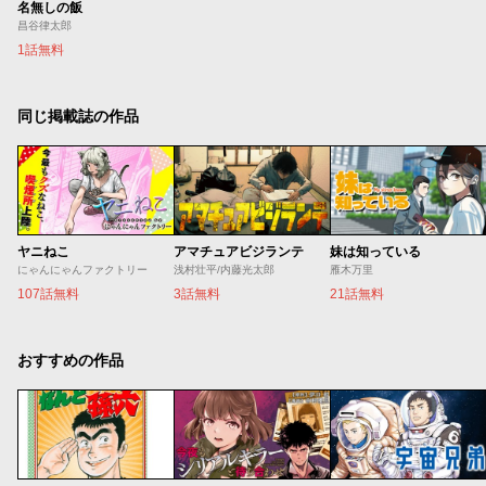
名無しの飯
昌谷律太郎
1話無料
同じ掲載誌の作品
ヤニねこ
アマチュアビジランテ
妹は知っている
にゃんにゃんファクトリー
浅村壮平/内藤光太郎
雁木万里
107話無料
3話無料
21話無料
おすすめの作品