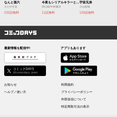
なんと孫六
今夜もシリアルキラーと待ち合わせ
宇宙兄弟
さだやす圭
伊口紺/中村優児
小山宙哉
232話無料
11話無料
120話無料
コミックDAYS
最新情報を配信中!
アプリもあります
編集部ブログ
コミックDAYS
@comicdays_team
お知らせ
利用規約
ヘルプ／使い方
プライバシーポリシー
外部送信について
特定商取引法の表示