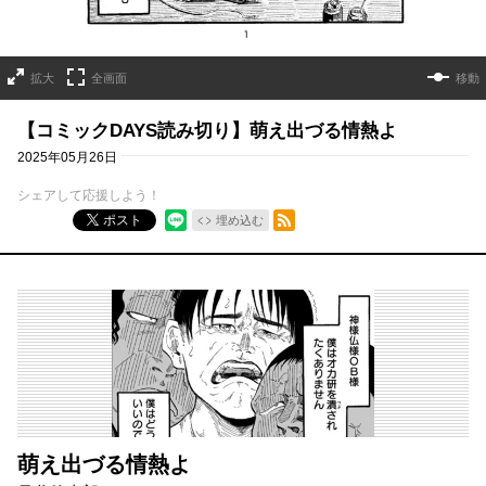
拡大
全画面
移動
【コミックDAYS読み切り】萌え出づる情熱よ
2025年05月26日
シェアして応援しよう！
RSSフィード
ポスト
埋め込む
萌え出づる情熱よ