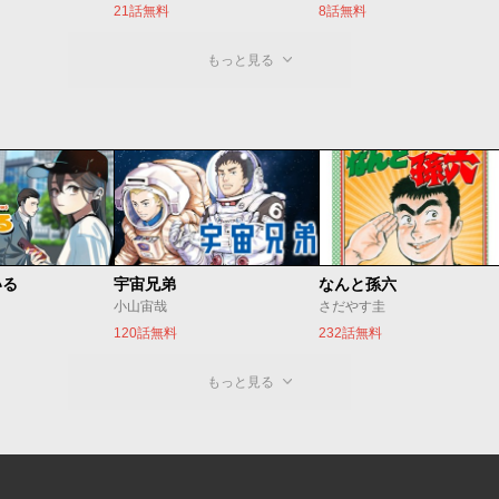
21話無料
8話無料
もっと見る
いる
宇宙兄弟
なんと孫六
小山宙哉
さだやす圭
120話無料
232話無料
もっと見る