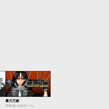
暴力万歳
河本ほむら/なだいにし