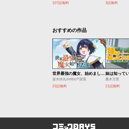
107話無料
3話無料
おすすめの作品
世界最強の魔女、始めました ～私だけ『攻略サイト』を見れる世界で自由に生きます～
妹は知って
坂木持丸/riritto/戸賀環
雁木万里
23話無料
21話無料