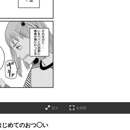
拡大
全画面
はじめてのおつ◯い