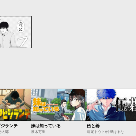
ゃ
ビジランテ
妹は知っている
伍と碁
光太郎
雁木万里
蓮尾トウト/仲里はるな