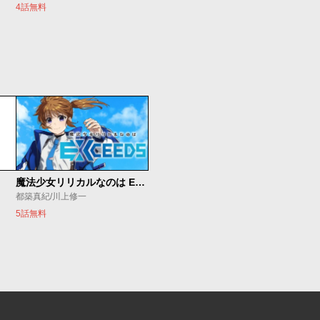
4話無料
魔法少女リリカルなのは EXCEEDS
都築真紀/川上修一
5話無料