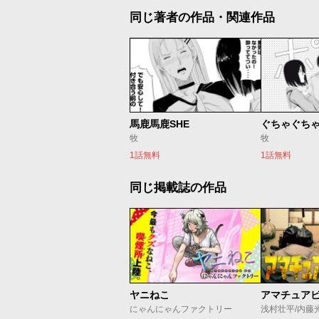
同じ著者の作品・関連作品
馬鹿馬鹿SHE
ぐちゃぐち
牧
牧
1話無料
1話無料
同じ掲載誌の作品
ヤニねこ
アマチュア
にゃんにゃんファクトリー
浅村壮平/内藤