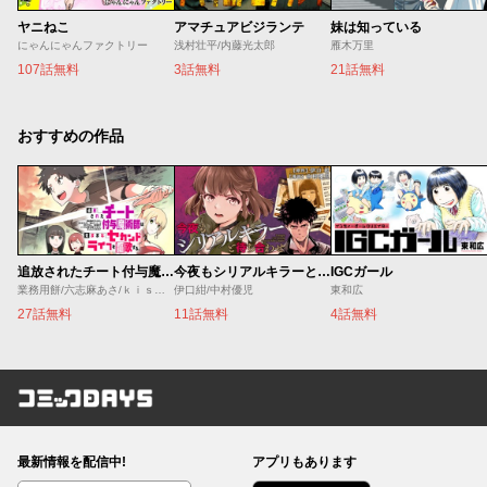
ヤニねこ
アマチュアビジランテ
妹は知っている
にゃんにゃんファクトリー
浅村壮平/内藤光太郎
雁木万里
107話無料
3話無料
21話無料
おすすめの作品
追放されたチート付与魔術師は気ままなセカンドライフを謳歌する。 ～俺は武器だけじゃなく、あらゆるものに『強化ポイント』を付与できるし、俺の意思でいつでも効果を解除できるけど、残った人たち大丈夫？～
今夜もシリアルキラーと待ち合わせ
IGCガール
業務用餅/六志麻あさ/ｋｉｓｕｉ
伊口紺/中村優児
東和広
27話無料
11話無料
4話無料
コミックDAYS
最新情報を配信中!
アプリもあります