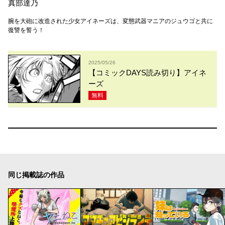
真部達乃
腕を大砲に改造された少女アイネーズは、変態武器マニアのジュウゴと共に
復讐を誓う！
2025/05/26
【コミックDAYS読み切り】アイネ
ーズ
無料
同じ掲載誌の作品