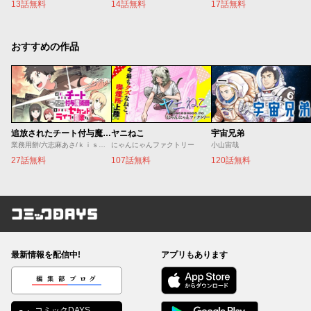
13話無料
14話無料
17話無料
おすすめの作品
追放されたチート付与魔術師は気ままなセカンドライフを謳歌する。 ～俺は武器だけじゃなく、あらゆるものに『強化ポイント』を付与できるし、俺の意思でいつでも効果を解除できるけど、残った人たち大丈夫？～
ヤニねこ
宇宙兄弟
業務用餅/六志麻あさ/ｋｉｓｕｉ
にゃんにゃんファクトリー
小山宙哉
27話無料
107話無料
120話無料
コミックDAYS
最新情報を配信中!
アプリもあります
編集部ブログ
コミックDAYS