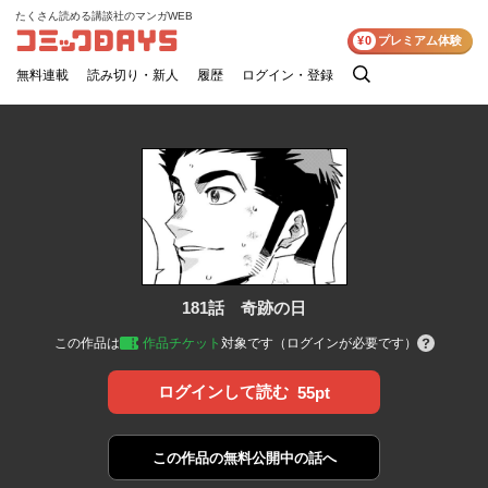
たくさん読める講談社のマンガWEB
コミックDAYS
¥0
プレミアム体験
無料連載
読み切り・新人
履歴
ログイン・登録
検
索
181話 奇跡の日
この作品は
作品チケット
対象です（ログインが必要です）
ログインして読む
55pt
この作品の
無料公開中の話へ