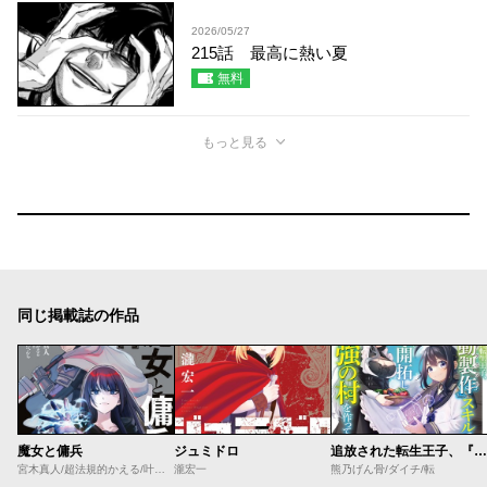
2026/05/27
215話 最高に熱い夏
無料
もっと見る
同じ掲載誌の作品
魔女と傭兵
ジュミドロ
追放された転生王子、『自動製作』スキルで領地を爆速で開拓し最強の村を作ってしまう
宮木真人/超法規的かえる/叶世べんち
瀧宏一
熊乃げん骨/ダイチ/転