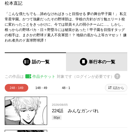
松本直記
「こんな僕たちでも…諦めなければきっと目指せる 夢の舞台甲子園！」 私立
常星学園。かつて強豪だったその野球部は、学校の方針がガリ勉エリート校
に変わったことをきっかけに、今では部員４人の弱小チームに…。しかし、
根っからの野球バカ・日々野塁斗には秘策があった！甲子園を目指すタッグ
の相手は、まさかの野球ド素人不良軍団！？ 地獄の底から上等カマせッ！ 嫌
われ者共のド直球野球譚！
話の一覧
単行本
の一覧
この作品は
作品チケット
対象です（ログインが必要です）
248 - 149
148 - 49
48 - 1
1話から
2026/08/05
224話 みんなガンバれ
80
pt