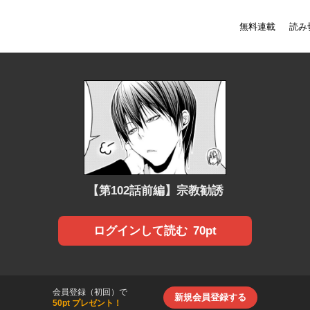
無料連載
読み
【第102話前編】宗教勧誘
70pt
ログインして読む
会員登録（初回）で
新規会員登録する
50pt プレゼント！