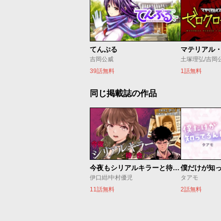
てんぷる
吉岡公威
土塚理弘/吉岡
39話無料
1話無料
同じ掲載誌の作品
今夜もシリアルキラーと待ち合わせ
僕だけが知
伊口紺/中村優児
タアモ
11話無料
2話無料