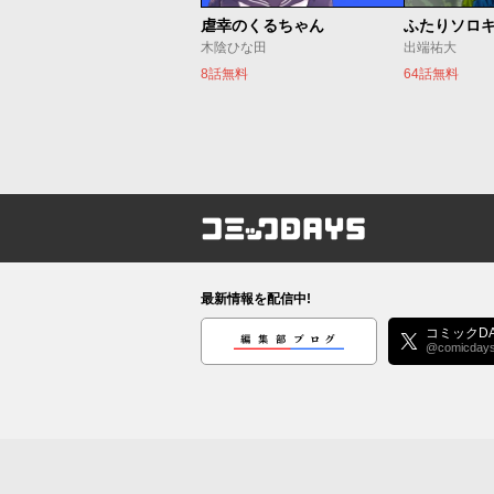
虐幸のくるちゃん
ふたりソロ
木陰ひな田
出端祐大
8話無料
64話無料
コミックDAYS
最新情報を配信中!
編集部ブログ
コミックDA
@comicday