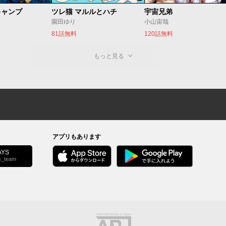
キャンプ
ツレ猫 マルルとハチ
宇宙兄弟
園田ゆり
小山宙哉
81話無料
120話無料
もっと見る
アプリもあります
YS
s_team