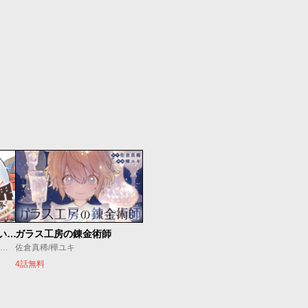
放課後異世界ふたり旅 ～いらない勇者ひきとります～
ガラス工房の錬金術師
海法紀光/藍田鳴/モンスターラウンジ
佐倉真稀/樺ユキ
4話無料