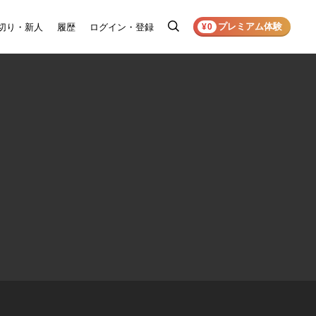
プレミアム体験
切り・新人
履歴
ログイン・登録
検
¥0
索