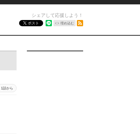
シェアして応援しよう！
RSSフィード
ポスト
埋め込む
1話から