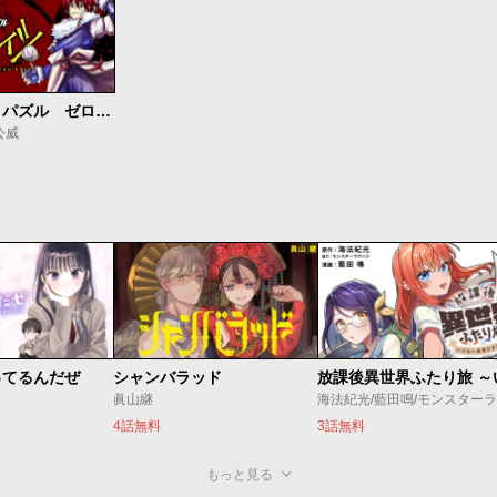
マテリアル・パズル ゼロクロイツ
公威
ってるんだぜ
シャンバラッド
眞山継
4話無料
3話無料
もっと見る