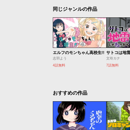
同じジャンルの作品
エルフのモンちゃん高校生!!
サトコは地
志羽よう
文玲カナ
4話無料
7話無料
おすすめの作品