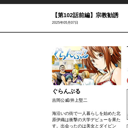
【第102話前編】宗教勧誘
2025年05月07日
ぐらんぶる
吉岡公威
/
井上堅二
海沿いの街で一人暮らしを始めた北
原伊織は衝撃の大学デビューを果た
す。出会ったのは美女とダイビン