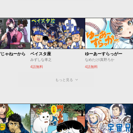
雷じゃねーから
ベイスタ座
ゆーあーすらっがー
みずしな孝之
なめたけ/真野ろか
4話無料
4話無料
もっと見る