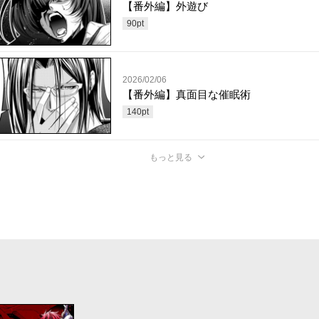
【番外編】外遊び
90
pt
2026/02/06
【番外編】真面目な催眠術
140
pt
もっと見る