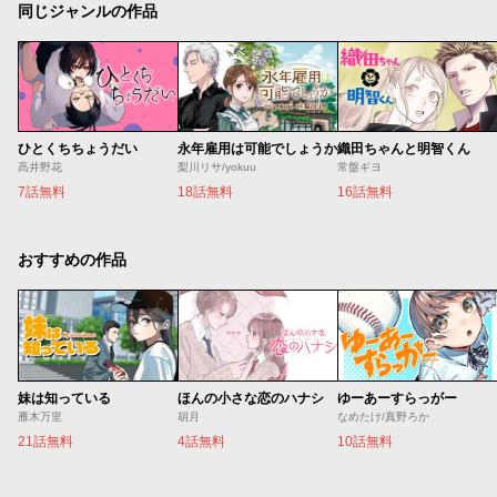
同じジャンルの作品
ひとくちちょうだい
永年雇用は可能でしょうか
織田ちゃんと明智くん
髙井野花
梨川リサ/yokuu
常盤ギヨ
7話無料
18話無料
16話無料
おすすめの作品
妹は知っている
ほんの小さな恋のハナシ
ゆーあーすらっがー
雁木万里
胡月
なめたけ/真野ろか
21話無料
4話無料
10話無料