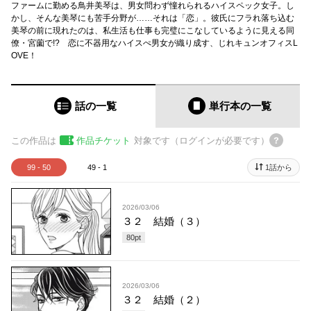
ファームに勤める鳥井美琴は、男女問わず憧れられるハイスペック女子。し
かし、そんな美琴にも苦手分野が……それは「恋」。彼氏にフラれ落ち込む
美琴の前に現れたのは、私生活も仕事も完璧にこなしているように見える同
僚・宮薗で!? 恋に不器用なハイスぺ男女が織り成す、じれキュンオフィスL
OVE！
話の一覧
単行本
の一覧
この作品は
作品チケット
対象です（ログインが必要です）
99 - 50
49 - 1
1話から
2026/03/06
３２ 結婚（３）
80
pt
2026/03/06
３２ 結婚（２）