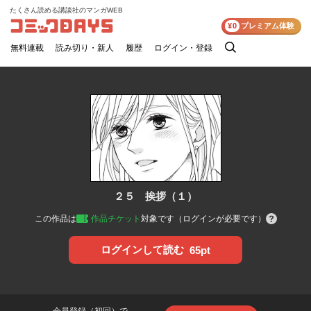
たくさん読める講談社のマンガWEB
コミックDAYS
¥0
プレミアム体験
無料連載
読み切り・新人
履歴
ログイン・登録
検
索
２５ 挨拶（１）
この作品は
作品チケット
対象です（ログインが必要です）
ログインして読む
65pt