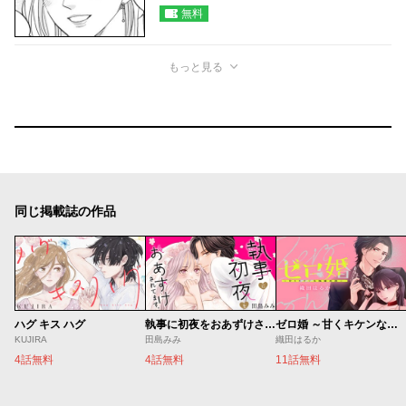
無料
もっと見る
同じ掲載誌の作品
ハグ キス ハグ
執事に初夜をおあずけされてます。
ゼロ婚 ～甘くキケンな極秘任務～
KUJIRA
田島みみ
織田はるか
4話無料
4話無料
11話無料