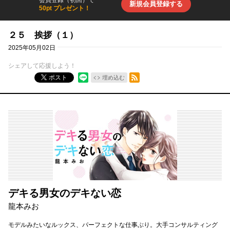
会員登録（初回）で
新規会員登録する
50pt プレゼント！
２５ 挨拶（１）
2025年05月02日
シェアして応援しよう！
RSSフィード
ポスト
埋め込む
デキる男女のデキない恋
龍本みお
モデルみたいなルックス、パーフェクトな仕事ぶり。大手コンサルティング