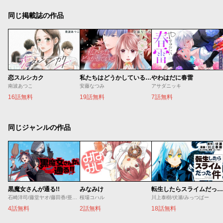
同じ掲載誌の作品
恋スルシカク
私たちはどうかしている 妻恋い
やわはだに春雷
南波あつこ
安藤なつみ
アサダニッキ
16話無料
19話無料
7話無料
同じジャンルの作品
黒魔女さんが通る!!
みなみけ
転生したらスライムだった件
石崎洋司/藤堂ヤオ/藤田香/亜沙美
桜場コハル
川上泰樹/伏瀬/みっつばー
4話無料
2話無料
18話無料