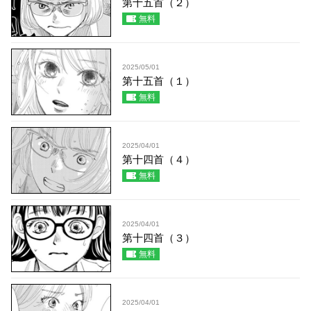
第十五首（２）
無料
2025/05/01
第十五首（１）
無料
2025/04/01
第十四首（４）
無料
2025/04/01
第十四首（３）
無料
2025/04/01